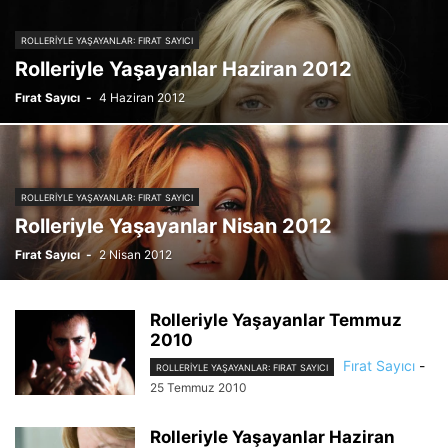
ZAMANIN RUHU: SERDAR AKBIYIK
ROLLERIYLE YAŞAYANLAR: FIRAT SAYICI
Rolleriyle Yaşayanlar Haziran 2012
Fırat Sayıcı
-
4 Haziran 2012
ROLLERIYLE YAŞAYANLAR: FIRAT SAYICI
Rolleriyle Yaşayanlar Nisan 2012
Fırat Sayıcı
-
2 Nisan 2012
Rolleriyle Yaşayanlar Temmuz
2010
Fırat Sayıcı
-
ROLLERIYLE YAŞAYANLAR: FIRAT SAYICI
25 Temmuz 2010
Rolleriyle Yaşayanlar Haziran