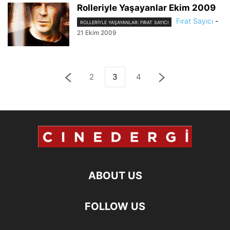
Rolleriyle Yaşayanlar Ekim 2009
Fırat Sayıcı
-
ROLLERIYLE YAŞAYANLAR: FIRAT SAYICI
21 Ekim 2009
2
3
4
ABOUT US
FOLLOW US