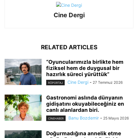
Cine Dergi
RELATED ARTICLES
“Oyuncularımızla birlikte hem
fiziksel hem de duygusal bir
hazırlık süreci yürüttük”
Cine Dergi
-
27 Temmuz 2026
RÖPORTAJ
Gastronomi aslında dünyanın
gidişatını okuyabileceğiniz en
canlı alanlardan biri.
Banu Bozdemir
-
25 Mayıs 2026
CINEHABER
Doğurmadığına annelik etme