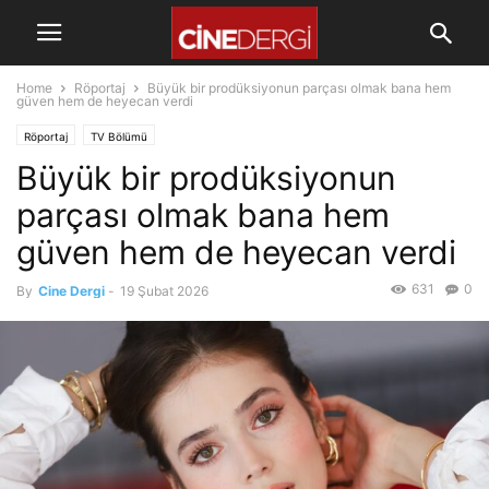
Home
Röportaj
Büyük bir prodüksiyonun parçası olmak bana hem
güven hem de heyecan verdi
Röportaj
TV Bölümü
Büyük bir prodüksiyonun
parçası olmak bana hem
güven hem de heyecan verdi
631
0
By
Cine Dergi
-
19 Şubat 2026