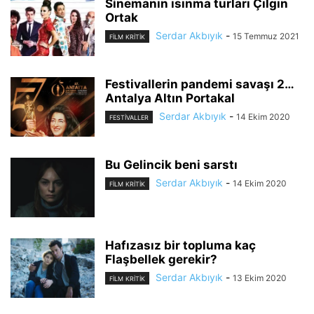
Sinemanın ısınma turları Çılgın
Ortak
Serdar Akbıyık
-
15 Temmuz 2021
FILM KRITIK
Festivallerin pandemi savaşı 2…
Antalya Altın Portakal
Serdar Akbıyık
-
14 Ekim 2020
FESTİVALLER
Bu Gelincik beni sarstı
Serdar Akbıyık
-
14 Ekim 2020
FILM KRITIK
Hafızasız bir topluma kaç
Flaşbellek gerekir?
Serdar Akbıyık
-
13 Ekim 2020
FILM KRITIK