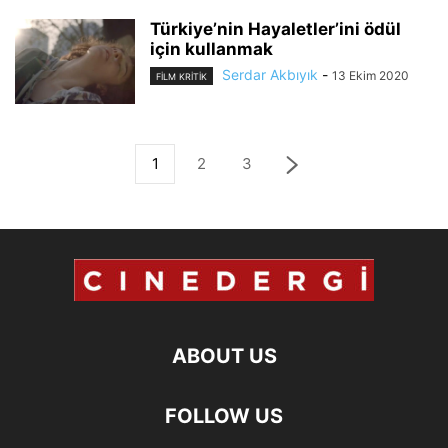
Türkiye’nin Hayaletler’ini ödül
için kullanmak
Serdar Akbıyık
-
13 Ekim 2020
FILM KRITIK
1
2
3
ABOUT US
FOLLOW US