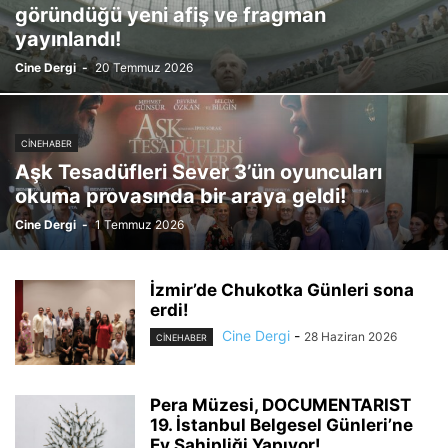
göründüğü yeni afiş ve fragman
yayınlandı!
Cine Dergi
-
20 Temmuz 2026
CINEHABER
Aşk Tesadüfleri Sever 3’ün oyuncuları
okuma provasında bir araya geldi!
Cine Dergi
-
1 Temmuz 2026
İzmir’de Chukotka Günleri sona
erdi!
Cine Dergi
-
28 Haziran 2026
CINEHABER
Pera Müzesi, DOCUMENTARIST
19. İstanbul Belgesel Günleri’ne
Ev Sahipliği Yapıyor!