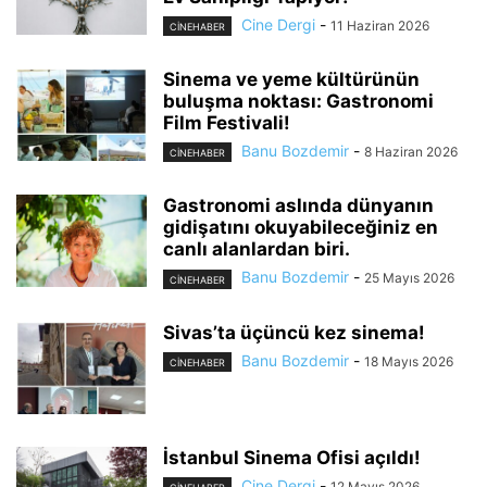
Cine Dergi
-
11 Haziran 2026
CINEHABER
Sinema ve yeme kültürünün
buluşma noktası: Gastronomi
Film Festivali!
Banu Bozdemir
-
8 Haziran 2026
CINEHABER
Gastronomi aslında dünyanın
gidişatını okuyabileceğiniz en
canlı alanlardan biri.
Banu Bozdemir
-
25 Mayıs 2026
CINEHABER
Sivas’ta üçüncü kez sinema!
Banu Bozdemir
-
18 Mayıs 2026
CINEHABER
İstanbul Sinema Ofisi açıldı!
Cine Dergi
-
12 Mayıs 2026