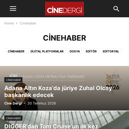
Home
Cinehaber
CINEHABER
CINEHABER
DIJITAL PLATFORMLAR
DOSYA
EDITÖR
EDİTORYAL
EKSTRALAR
FILM KRITIK
KENDINE AIT BIR KÖŞE
KISA FİLM
KÖŞE
RÖPORTAJ
TV BÖLÜMÜ
VIZYON SONRASI MÜLAHAZA
CINEHABER
Adana Altın Koza’da jüriye Zuhal Olcay
başkanlık edecek
Cine Dergi
-
30 Temmuz 2026
CINEHABER
DIGGER’dan Tom Cruise’un ilk kez