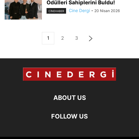
Ödülleri Sahiplerini Buldu!
Cine Dergi
-
20 Nisan 2026
CINEHABER
1
2
3
ABOUT US
FOLLOW US