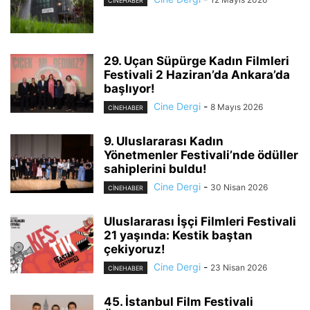
CINEHABER
29. Uçan Süpürge Kadın Filmleri
Festivali 2 Haziran’da Ankara’da
başlıyor!
Cine Dergi
-
8 Mayıs 2026
CINEHABER
9. Uluslararası Kadın
Yönetmenler Festivali’nde ödüller
sahiplerini buldu!
Cine Dergi
-
30 Nisan 2026
CINEHABER
Uluslararası İşçi Filmleri Festivali
21 yaşında: Kestik baştan
çekiyoruz!
Cine Dergi
-
23 Nisan 2026
CINEHABER
45. İstanbul Film Festivali