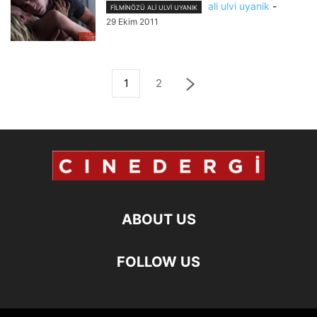
ali ulvi uyanik
-
FILMINÖZÜ ALI ULVI UYANIK
29 Ekim 2011
1
2
ABOUT US
FOLLOW US