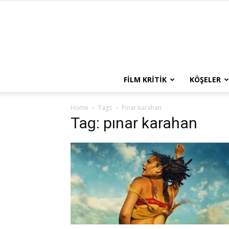
FILM KRITIK
KÖŞELER
Home
Tags
Pınar karahan
Tag: pınar karahan