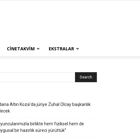
CINETAKVIM
EKSTRALAR
ana Altın Koza’da jüriye Zuhal Olcay başkanlık
decek
yuncularımızla birlikte hem fiziksel hem de
ygusal bir hazırlık süreci yürüttük”