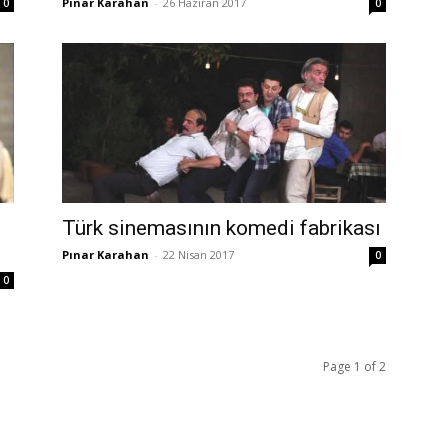
Pınar Karahan
-
26 Haziran 2017
0
0
Türk sinemasının komedi fabrikası
Pınar Karahan
-
22 Nisan 2017
0
0
Page 1 of 2