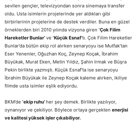
sevilen gençler, televizyondan sonra sinemaya transfer
oldu. Usta isimlerin projelerinde yer aldıkları gibi
birbirlerinin projelerine de destek verdiler. Buna en güzel
örneklerden biri 2010 yılında vizyona giren
‘Çok Filim
Hareketler Bunlar’
ve
‘Küçük Esnaf’
tı. Çok Filim Hareketler
Bunlar’da bütün ekip rol alırken senaryoyu ise Mutfak’tan
Eser Yenenler, Oğuzhan Koç, Zeynep Koçak, İbrahim
Büyükak, Murat Eken, Metin Yıldız, Şahin Irmak ve Büşra
Pekin birlikte yazmıştı. Küçük Esnaf’ta ise senaryoyu
İbrahim Büyükak ile Zeynep Koçak kaleme alırken, ikiliye
filmde usta isimler eşlik ediyordu.
BKM’de
‘ekip ruhu’
her şey demek. Birlikte yazılıyor,
oynanıyor ve çekiliyor. Böylece ortaya gerçekten
enerjisi
ve kalitesi yüksek işler çıkabiliyor.