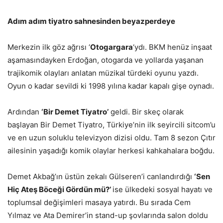
Adım adım tiyatro sahnesinden beyazperdeye
Merkezin ilk göz ağrısı ‘
Otogargara
‘ydı. BKM henüz inşaat
aşamasındayken Erdoğan, otogarda ve yollarda yaşanan
trajikomik olayları anlatan müzikal türdeki oyunu yazdı.
Oyun o kadar sevildi ki 1998 yılına kadar kapalı gişe oynadı.
Ardından
‘Bir Demet Tiyatro’
geldi. Bir skeç olarak
başlayan Bir Demet Tiyatro, Türkiye’nin ilk seyircili sitcom’u
ve en uzun soluklu televizyon dizisi oldu. Tam 8 sezon Çıtır
ailesinin yaşadığı komik olaylar herkesi kahkahalara boğdu.
Demet Akbağ’ın üstün zekalı Gülseren’i canlandırdığı
‘Sen
Hiç Ateş Böceği Gördün mü?’
ise ülkedeki sosyal hayatı ve
toplumsal değişimleri masaya yatırdı. Bu sırada Cem
Yılmaz ve Ata Demirer’in stand-up şovlarında salon doldu