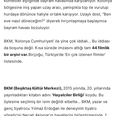
konfetiler eşliğinde bayram havasında karşılanıyor. Kolonya
bölgesine iniş yapan uzay aracı, yanlışlıkla top ile vurulup
hurdaya dönünce haliyle ortalık karışıyor. Uzaylı dost, “Ben
eve nasıl döneceğim?” diyerek hırçınlaşmaya başlayınca
bayram havası bozuluyor.
BKM, ‘Kolonya Cumhuriyeti’ ile yine çok iddialı… Bu iddiası
da boşuna değil. Kısa sürede imzasını attığı tam
44 filmlik
bir arşivi var.
Birçoğu, Türkiye’de ‘En çok izlenen filmler’
listesinde.
BKM (Beşiktaş Kültür Merkezi),
2015 yılında, 20. yıllarında
yayınladıkları kitabın adını
‘Hayalciler Birliği’
koydu. Bu
öylesine seçilmiş bir isim değildi elbette… BKM, yazar ve
genç tiyatrocu Yılmaz Erdoğan ile deneyimli tiyatro
yöneticisi Necati Akpınar’ın hayallerini birleştirmesiyle, 1