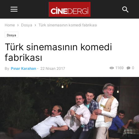
Home
Dosya
Türk sinemasının komedi fabrikası
Dosya
Türk sinemasının komedi
fabrikası
1169
0
By
Pınar Karahan
-
22 Nisan 2017