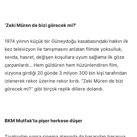
‘Zeki Müren de bizi görecek mi?’
1974 yılının küçük bir Güneydoğu kasabasındaki halkın ilk
kez televizyon ile tanışmasını anlatan filmde yoksulluk,
sevda, hasret, değişen koşullara uyum sağlama ilk göze
çarpanlardı… Hem güldüren hem hüzünlendiren film,
vizyona girdiği 20 günde 3 milyon 300 bin kişi tarafından
izlenerek rekor üzerine rekor kırdı. “Zeki Müren de bizi
görecek mi?” gibi birçok replik dillere dolandı.
BKM Mutfak’ta pişer herkese düşer
Tiyatrodan sonra sinema alanında da başarıdan başarıya