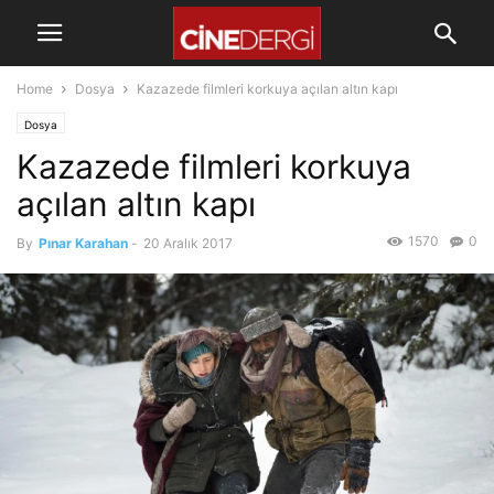
Home
Dosya
Kazazede filmleri korkuya açılan altın kapı
Dosya
Kazazede filmleri korkuya
açılan altın kapı
1570
0
By
Pınar Karahan
-
20 Aralık 2017