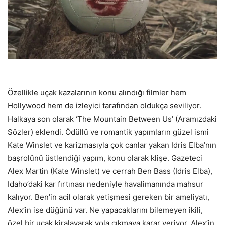
Özellikle uçak kazalarının konu alındığı filmler hem
Hollywood hem de izleyici tarafından oldukça seviliyor.
Halkaya son olarak ‘The Mountain Between Us’ (Aramızdaki
Sözler) eklendi. Ödüllü ve romantik yapımların güzel ismi
Kate Winslet ve karizmasıyla çok canlar yakan Idris Elba’nın
başrolünü üstlendiği yapım, konu olarak klişe. Gazeteci
Alex Martin (Kate Winslet) ve cerrah Ben Bass (Idris Elba),
Idaho’daki kar fırtınası nedeniyle havalimanında mahsur
kalıyor. Ben’in acil olarak yetişmesi gereken bir ameliyatı,
Alex’in ise düğünü var. Ne yapacaklarını bilemeyen ikili,
özel bir uçak kiralayarak yola çıkmaya karar veriyor. Alex’in