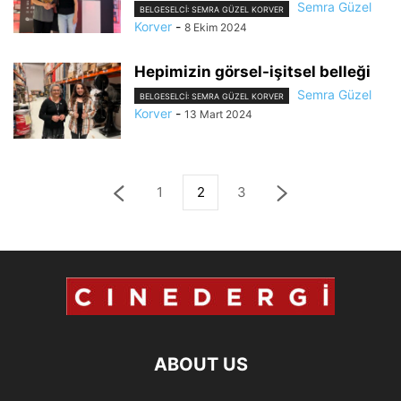
Semra Güzel
BELGESELCI: SEMRA GÜZEL KORVER
Korver
-
8 Ekim 2024
Hepimizin görsel-işitsel belleği
Semra Güzel
BELGESELCI: SEMRA GÜZEL KORVER
Korver
-
13 Mart 2024
1
2
3
ABOUT US