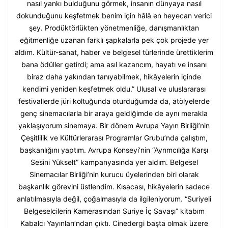
nasıl yankı bulduğunu görmek, insanın dünyaya nasıl
dokunduğunu keşfetmek benim için hâlâ en heyecan verici
şey. Prodüktörlükten yönetmenliğe, danışmanlıktan
eğitmenliğe uzanan farklı şapkalarla pek çok projede yer
aldım. Kültür-sanat, haber ve belgesel türlerinde ürettiklerim
bana ödüller getirdi; ama asıl kazancım, hayatı ve insanı
biraz daha yakından tanıyabilmek, hikâyelerin içinde
kendimi yeniden keşfetmek oldu.” Ulusal ve uluslararası
festivallerde jüri koltuğunda oturduğumda da, atölyelerde
genç sinemacılarla bir araya geldiğimde de aynı merakla
yaklaşıyorum sinemaya. Bir dönem Avrupa Yayın Birliği’nin
Çeşitlilik ve Kültürlerarası Programlar Grubu’nda çalıştım,
başkanlığını yaptım. Avrupa Konseyi’nin “Ayrımcılığa Karşı
Sesini Yükselt” kampanyasında yer aldım. Belgesel
Sinemacılar Birliği’nin kurucu üyelerinden biri olarak
başkanlık görevini üstlendim. Kısacası, hikâyelerin sadece
anlatılmasıyla değil, çoğalmasıyla da ilgileniyorum. “Suriyeli
Belgeselcilerin Kamerasından Suriye İç Savaşı” kitabım
Kabalcı Yayınları’ndan çıktı. Cinedergi başta olmak üzere