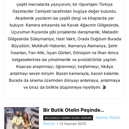
çeşitli mecralarda yazıyorum; bir röportajım Türkiye
Gazeteciler Cemiyeti tarafından övgüye değer bulundu.
Akademik yazılarım ise çeşitli dergi ve kitaplarda yer
buluyor. Kamera arkasında ise Kavak Ağacının Gölgesinde,
Uçurumun Kıyısında gibi projelerde danışmanlık; Mabedin
Gölgesinde Süleymaniye, Hast Vakti, Orada Doğdum Burada
Büyüdüm, Multikulti Haberler, Alamanya Alamanya, Şehir
İnsanları, Fan-Atik, İsyan Günleri, Dönüşüm ve İlhan Amca
belgesellerinde ise yönetmenlik ve prodüktörlük yaptım.
Kısacası araştırmayı, öğrenmeyi, keşfetmeyi, hikâye
anlatmayı seven biriyim. Bazen kamerayla, bazen kalemle.
Burada da sinema üzerinden dünyayı anlamaya, anlatmaya
ve biraz da birlikte düşünmeye niyetliyim. 🎬
Bir Butik Otelin Peşinde…
Semra Güzel
BELGESELCI: SEMRA GÜZEL KORVER
Korver
-
13 Haziran 2025