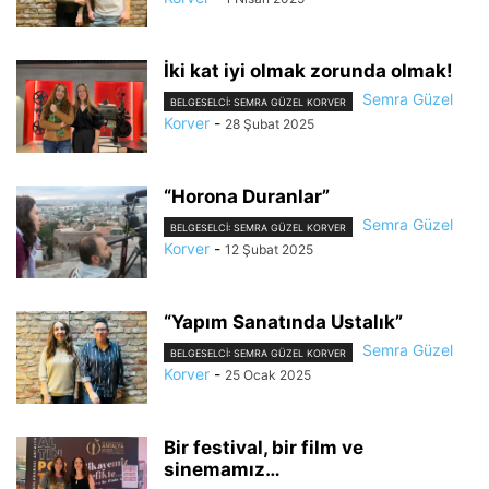
İki kat iyi olmak zorunda olmak!
Semra Güzel
BELGESELCI: SEMRA GÜZEL KORVER
Korver
-
28 Şubat 2025
“Horona Duranlar”
Semra Güzel
BELGESELCI: SEMRA GÜZEL KORVER
Korver
-
12 Şubat 2025
“Yapım Sanatında Ustalık”
Semra Güzel
BELGESELCI: SEMRA GÜZEL KORVER
Korver
-
25 Ocak 2025
Bir festival, bir film ve
sinemamız…