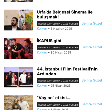
Urfa’da Belgesel Sinema ile
buluşmak!
Semra Güzel
BELGESELCI: SEMRA GÜZEL KORVER
Korver
-
3 Haziran 2025
İKARUS gibi…
Semra Güzel
BELGESELCI: SEMRA GÜZEL KORVER
Korver
-
30 Nisan 2025
44. İstanbul Film Festivali’nin
Ardından…
Semra Güzel
BELGESELCI: SEMRA GÜZEL KORVER
Korver
-
25 Nisan 2025
“Vay be“ etkisi…
Semra Güzel
BELGESELCI: SEMRA GÜZEL KORVER
Korver
-
1 Nisan 2025