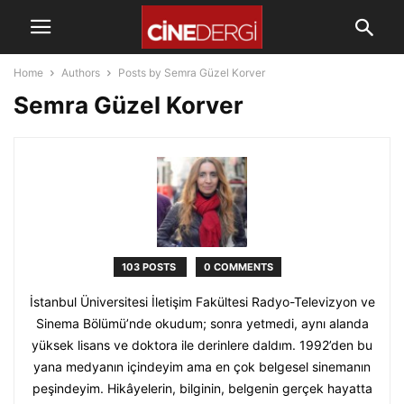
Home
Authors
Posts by Semra Güzel Korver
Semra Güzel Korver
103 POSTS
0 COMMENTS
İstanbul Üniversitesi İletişim Fakültesi Radyo-Televizyon ve
Sinema Bölümü’nde okudum; sonra yetmedi, aynı alanda
yüksek lisans ve doktora ile derinlere daldım. 1992’den bu
yana medyanın içindeyim ama en çok belgesel sinemanın
peşindeyim. Hikâyelerin, bilginin, belgenin gerçek hayatta