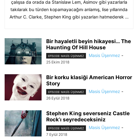
çalışsa da orada da Stanislaw Lem, Asimov gibi yazarlarla
takılarak bu türden kopamayacağını anlamış, lise yıllarında
Arthur C. Clarke, Stephen King gibi yazarları hatmederek …
Bir hayaletli beyin hikayesi… The
Haunting Of Hill House
Masis Üşenmez
-
EPISODE: MASIS ÜŞENMEZ
25 Ekim 2018
Bir korku klasiği American Horror
Story
Masis Üşenmez
-
EPISODE: MASIS ÜŞENMEZ
26 Eylül 2018
Stephen King severseniz Castle
Rock’ı seyredeceksiniz
Masis Üşenmez
-
EPISODE: MASIS ÜŞENMEZ
7 Eylül 2018