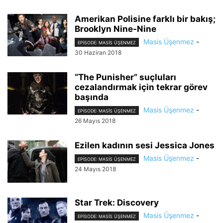
Amerikan Polisine farklı bir bakış;
Brooklyn Nine-Nine
Masis Üşenmez
-
EPISODE: MASIS ÜŞENMEZ
30 Haziran 2018
“The Punisher” suçluları
cezalandırmak için tekrar görev
başında
Masis Üşenmez
-
EPISODE: MASIS ÜŞENMEZ
26 Mayıs 2018
Ezilen kadının sesi Jessica Jones
Masis Üşenmez
-
EPISODE: MASIS ÜŞENMEZ
24 Mayıs 2018
Star Trek: Discovery
Masis Üşenmez
-
EPISODE: MASIS ÜŞENMEZ