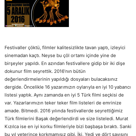
Festivaller çöktü, filmler kalitesizlikte tavan yaptı, izleyici
sinemadan kaçtı. Neyse bu çöl ortamı içinde yine de
birşeyler yapıldı. En azından festivallere gidip bir iki dişe
dokunur film seyrettik. 2016’nın bütün
değerlendirmelerinin yapıldığı dosyaları bulacaksınız
dergide. Öncelikle 16 yazarımızın oylarıyla en iyi 10 yabancı
listesi yaptık. Aynı zamanda en iyi 5 Türk filmi seçkisi de
var. Yazarlarımızın teker teker film listeleri de emrinize
amade. Bitmedi. 2016 yılında festivallerde seyrettiğimiz
Türk filmlerini Başak değerlendirdi ve size listeledi. Murat
Kızılca ise en iyi korku filmleriyle bizi başbaşa bıraktı. Sanki
bu yıl yeterince korkmamışız gibi. İki, Yedi ve dört sayısını