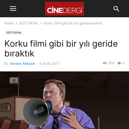
Home
EDİTORYAL
Korku filmi gibi bir yılı geride bıraktık
EDİTORYAL
Korku filmi gibi bir yılı geride
bıraktık
950
0
By
Serdar Akbıyık
-
4 Ocak 2017