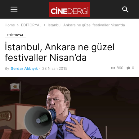
Home
EDİTORYAL
İstanbul, Ankara ne güzel festivaller Nisan’da
EDİTORYAL
İstanbul, Ankara ne güzel
festivaller Nisan’da
860
0
By
Serdar Akbıyık
-
23 Nisan 2015