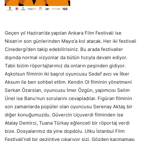
Geçen yıl Haziran’da yapılan Ankara Film Festivali ise
Nisan’ın son günlerinden Mayıs’a kol atacak. Her iki festivali
Cinedergi’den takip edebilirisiniz. Bu arada festivaller
dışında normal vizyonlar da bütün hızıyla devam ediyor.
Tabii bizim röportajlarımız da onların peşinden gidiyor.
Aşkolsun filminin iki başrol oyuncusu Sedef avcı ve İlker
Aksum ile ben sohbet ettim. Kendin Ol filminin yönetmeni
Serkan Özarslan, oyuncusu İmer Özgün, yapımcısı Selim
Ünel ise Banu’nun sorularını cevapladılar. Figüran filminin
son zamanlarda popüler olan oyuncusu Serenay Aktaş bir
diğer konuğumuzdu. Güvercin Uçuverdi filminden ise
Atalay Demirci, Tuana Türkay eğlenceli bir röportaj verdi
bize. Dosyalarımız da yine dopdolu. Utku İstanbul Film
Festivali’ndi bir gezintiye çıkarıyor sizi. Gözden kaçmaması