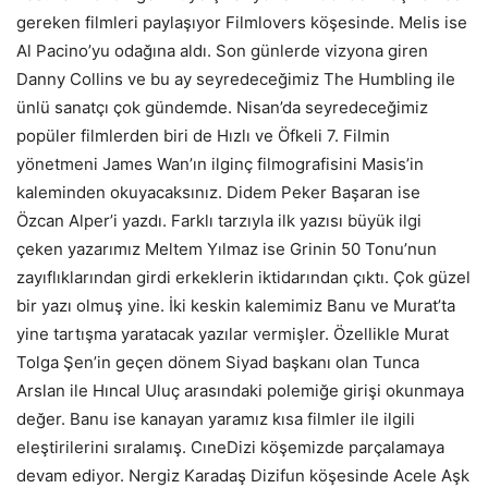
gereken filmleri paylaşıyor Filmlovers köşesinde. Melis ise
Al Pacino’yu odağına aldı. Son günlerde vizyona giren
Danny Collins ve bu ay seyredeceğimiz The Humbling ile
ünlü sanatçı çok gündemde. Nisan’da seyredeceğimiz
popüler filmlerden biri de Hızlı ve Öfkeli 7. Filmin
yönetmeni James Wan’ın ilginç filmografisini Masis’in
kaleminden okuyacaksınız. Didem Peker Başaran ise
Özcan Alper’i yazdı. Farklı tarzıyla ilk yazısı büyük ilgi
çeken yazarımız Meltem Yılmaz ise Grinin 50 Tonu’nun
zayıflıklarından girdi erkeklerin iktidarından çıktı. Çok güzel
bir yazı olmuş yine. İki keskin kalemimiz Banu ve Murat’ta
yine tartışma yaratacak yazılar vermişler. Özellikle Murat
Tolga Şen’in geçen dönem Siyad başkanı olan Tunca
Arslan ile Hıncal Uluç arasındaki polemiğe girişi okunmaya
değer. Banu ise kanayan yaramız kısa filmler ile ilgili
eleştirilerini sıralamış. CıneDizi köşemizde parçalamaya
devam ediyor. Nergiz Karadaş Dizifun köşesinde Acele Aşk