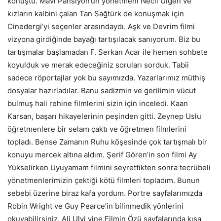
konuştu. Mavi Pansiyon’un yönetmeni Necil Ülgen ve
kızların kalbini çalan Tan Sağtürk de konuşmak için
Cinedergi’yi seçenler arasındaydı. Aşk ve Devrim filmi
vizyona girdiğinde bayağı tartışılacak sanıyorum. Biz bu
tartışmalar başlamadan F. Serkan Acar ile hemen sohbete
koyulduk ve merak edeceğiniz soruları sorduk. Tabii
sadece röportajlar yok bu sayımızda. Yazarlarımız müthiş
dosyalar hazırladılar. Banu sadizmin ve gerilimin vücut
bulmuş hali rehine filmlerini sizin için inceledi. Kaan
Karsan, başarı hikayelerinin peşinden gitti. Zeynep Uslu
öğretmenlere bir selam çaktı ve öğretmen filmlerini
topladı. Bense Zamanın Ruhu köşesinde çok tartışmalı bir
konuyu mercek altına aldım. Şerif Gören’in son filmi Ay
Yükselirken Uyuyamam filmini seyrettikten sonra tecrübeli
yönetmenlerimizin çektiği kötü filmleri topladım. Bunun
sebebi üzerine biraz kafa yordum. Portre sayfalarımızda
Robin Wright ve Guy Pearce’in bilinmedik yönlerini
okuyabilirsiniz. Ali Ulvi yine Filmin Özü sayfalarında kısa