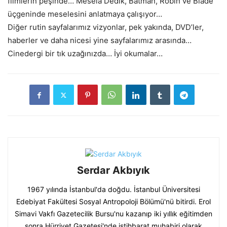
filmlerin peşinde… Mesela Dedik, Batman, Robin ve Blade
üçgeninde meselesini anlatmaya çalışıyor…
Diğer rutin sayfalarımız vizyonlar, pek yakında, DVD’ler,
haberler ve daha nicesi yine sayfalarımız arasında…
Cinedergi bir tık uzağınızda… İyi okumalar…
Serdar Akbıyık
1967 yılında İstanbul'da doğdu. İstanbul Üniversitesi
Edebiyat Fakültesi Sosyal Antropoloji Bölümü'nü bitirdi. Erol
Simavi Vakfı Gazetecilik Bursu'nu kazanıp iki yıllık eğitimden
sonra Hürriyet Gazetesi'nde istihbarat muhabiri olarak