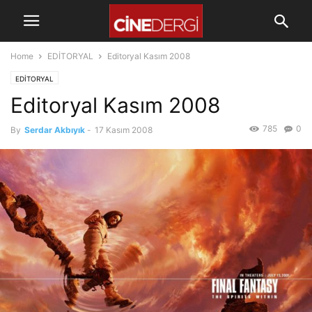
Home
EDİTORYAL
Editoryal Kasım 2008
EDİTORYAL
Editoryal Kasım 2008
785
0
By
Serdar Akbıyık
-
17 Kasım 2008