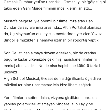
Osmanlı Cumhuriyeti’ne uzandık… Osmanlıyı bir ‘gölge’ gibi
takip eden Gani Müjde filminin inceliklerini anlattı…
Mustafa belgeseliyle önemli bir filme imza atan Can
Dündar da sayfalarımız arasında… Altın Portakal alamasa
da, Üç Maymun’un etkileyici atmosferinde yer alan Yavuz
Bingöl’le müzikten sinemaya uzanan bir röportaj yaptık.
Son Cellat, can almaya devam ederken, biz de aradan
bugüne kadar ülkemizde çekilmiş hapishane filmlerini
markaj altına aldık… Ne de olsa hapishane kültürü fazla bir
ülkeyiz!
High School Musical, Grease’den aldığı ilhamla üçledi ve
müzikal tarihine uzanmamız için bize ilham sağladı…
Yerli filmlerin setine dalan, vizyona girdikten sonra da
yapılan polemikleri atlamayan Sinderella, bu ay yine