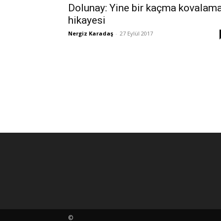
Dolunay: Yine bir kaçma kovalam
hikayesi
Nergiz Karadaş
-
27 Eylül 2017
©