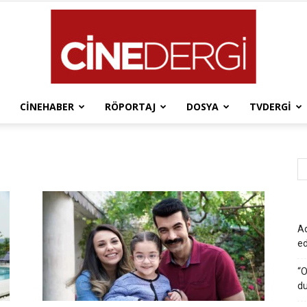
CINEHABER
RÖPORTAJ
DOSYA
TVDERGI
Cinedergi
Ad
e
“O
du