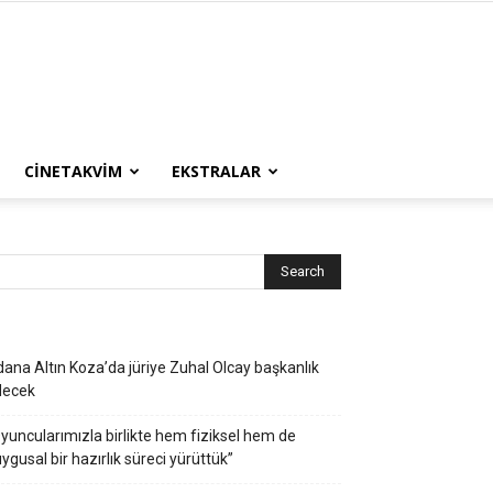
CINETAKVIM
EKSTRALAR
ana Altın Koza’da jüriye Zuhal Olcay başkanlık
decek
yuncularımızla birlikte hem fiziksel hem de
ygusal bir hazırlık süreci yürüttük”