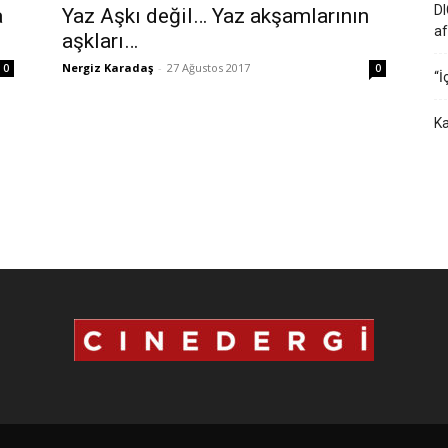
DI
a
Yaz Aşkı değil… Yaz akşamlarının
af
aşkları…
Nergiz Karadaş
-
27 Ağustos 2017
0
0
“İ
Ka