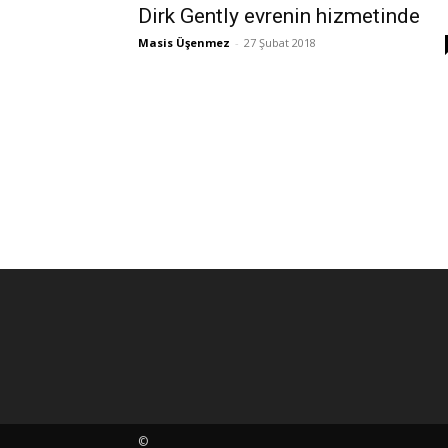
Dirk Gently evrenin hizmetinde
Masis Üşenmez
-
27 Şubat 2018
©