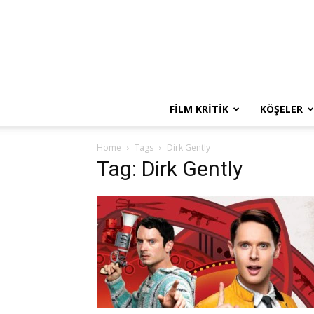
FILM KRITIK
KÖŞELER
Home
Tags
Dirk Gently
Tag: Dirk Gently