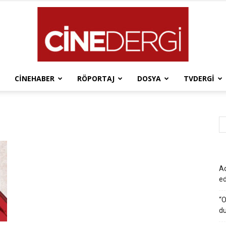
CINEHABER
RÖPORTAJ
DOSYA
TVDERGI
Cinedergi
Ad
e
“O
du