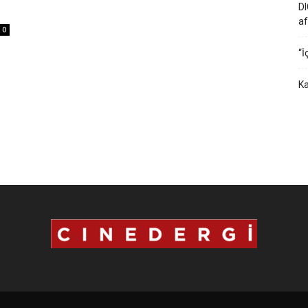
DI
af
0
“İ
Ka