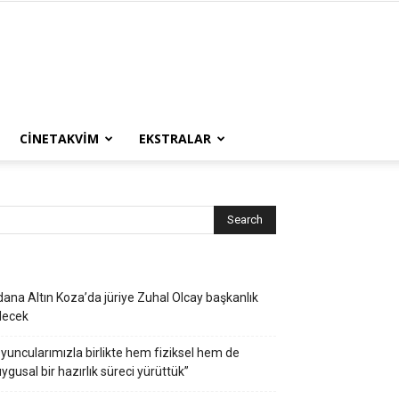
CINETAKVIM
EKSTRALAR
ana Altın Koza’da jüriye Zuhal Olcay başkanlık
decek
yuncularımızla birlikte hem fiziksel hem de
ygusal bir hazırlık süreci yürüttük”