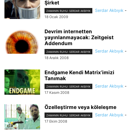
Şirket
Serdar Akbıyık
-
ZAMANIN RUHU: SERDAR AKBIYIK
18 Ocak 2009
Devrim internetten
yayınlanmayacak: Zeitgeist
Addendum
Serdar Akbıyık
-
ZAMANIN RUHU: SERDAR AKBIYIK
18 Aralık 2008
Endgame Kendi Matrix’imizi
Tanımak
Serdar Akbıyık
-
ZAMANIN RUHU: SERDAR AKBIYIK
17 Kasım 2008
Özelleştirme veya köleleşme
Serdar Akbıyık
-
ZAMANIN RUHU: SERDAR AKBIYIK
17 Ekim 2008