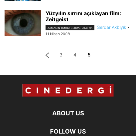
Yüzyılın sırrını açıklayan film:
Zeitgeist
Serdar Akbıyık
-
ZAMANIN RUHU: SERDAR AKBIYIK
11 Nisan 2008
3
4
5
ABOUT US
FOLLOW US