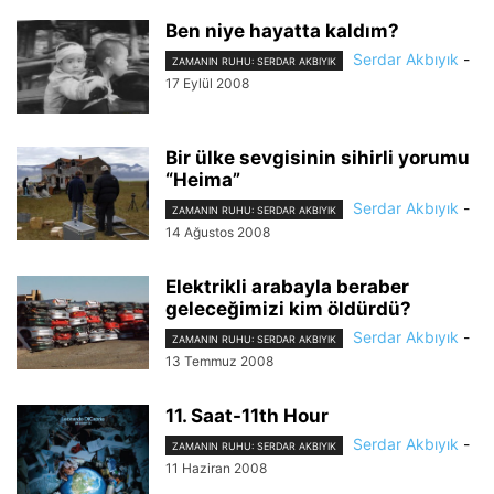
Ben niye hayatta kaldım?
Serdar Akbıyık
-
ZAMANIN RUHU: SERDAR AKBIYIK
17 Eylül 2008
Bir ülke sevgisinin sihirli yorumu
“Heima”
Serdar Akbıyık
-
ZAMANIN RUHU: SERDAR AKBIYIK
14 Ağustos 2008
Elektrikli arabayla beraber
geleceğimizi kim öldürdü?
Serdar Akbıyık
-
ZAMANIN RUHU: SERDAR AKBIYIK
13 Temmuz 2008
11. Saat-11th Hour
Serdar Akbıyık
-
ZAMANIN RUHU: SERDAR AKBIYIK
11 Haziran 2008