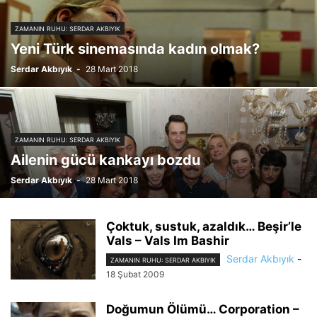
ZAMANIN RUHU: SERDAR AKBIYIK
ZAMANIN RUHU: SERDAR AKBIYIK
Yeni Türk sinemasında kadın olmak?
Serdar Akbıyık
-
28 Mart 2018
ZAMANIN RUHU: SERDAR AKBIYIK
Ailenin gücü kankayı bozdu
Serdar Akbıyık
-
28 Mart 2018
Çoktuk, sustuk, azaldık… Beşir’le
Vals – Vals Im Bashir
Serdar Akbıyık
-
ZAMANIN RUHU: SERDAR AKBIYIK
18 Şubat 2009
Doğumun Ölümü… Corporation –