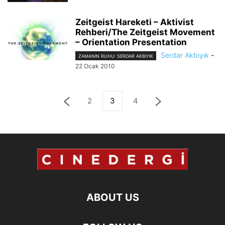
Zeitgeist Hareketi – Aktivist
Rehberi/The Zeitgeist Movement
– Orientation Presentation
Serdar Akbıyık
-
ZAMANIN RUHU: SERDAR AKBIYIK
22 Ocak 2010
2
3
4
ABOUT US