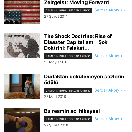
Zeitgeist: Moving Forward
Serdar Akbıyık
-
ZAMANIN RUHU: SERDAR AKBIYIK
27 Şubat 2011
The Shock Doctrine: Rise of
Disaster Capitalism – Şok
Doktrini: Felaket...
Serdar Akbıyık
-
ZAMANIN RUHU: SERDAR AKBIYIK
25 Mayıs 2010
Dudaktan dökülemeyen sözlerin
ödülü
Serdar Akbıyık
-
ZAMANIN RUHU: SERDAR AKBIYIK
22 Mart 2010
Bu resmin acı hikayesi
Serdar Akbıyık
-
ZAMANIN RUHU: SERDAR AKBIYIK
22 Şubat 2010