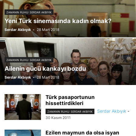
ZAMANIN RUHU: SERDAR AKBIYIK
ZAMANIN RUHU: SERDAR AKBIYIK
Yeni Türk sinemasında kadın olmak?
Serdar Akbıyık
-
28 Mart 2018
ZAMANIN RUHU: SERDAR AKBIYIK
Ailenin gücü kankayı bozdu
Serdar Akbıyık
-
28 Mart 2018
Türk pasaportunun
hissettirdikleri
Serdar Akbıyık
-
ZAMANIN RUHU: SERDAR AKBIYIK
30 Kasım 2011
Ezilen maymun da olsa isyan