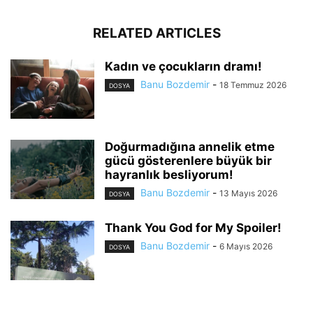
RELATED ARTICLES
Kadın ve çocukların dramı!
Banu Bozdemir
-
18 Temmuz 2026
DOSYA
Doğurmadığına annelik etme
gücü gösterenlere büyük bir
hayranlık besliyorum!
Banu Bozdemir
-
13 Mayıs 2026
DOSYA
Thank You God for My Spoiler!
Banu Bozdemir
-
6 Mayıs 2026
DOSYA