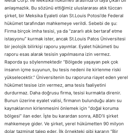
Metal Corp. ile Meksika hükümeti arasında ortaya çıkan bir
anlaşmazlık. Bu sözünü ettiğimiz uluslararası atık tüccarı
şirket, bir Meksika Eyaleti olan St.Louis Potosi’de Federal
hükümet tarafından mahkemeye verildi. Sebebi de şu:
Firma birçok imha tesisi, ya da “zararlı atık bertaraf etme
istasyonu” kurmak ister, ancak St.Louis Patos Üniversitesi
bir jeolojik bilirkişi raporu yayımlar. Eyalet hükümeti bu
raporu esas alarak tesisin yapılmasına izin vermez.
Raporda şu söylenmektedir “Bölgede yaşayan pek çok
insanın içme suyunun, bu tesis nedeni ile kirlenme riski
yükselecektir.” Üniversitenin bu raporuna riayet eden yerel
hükümet tesise izin vermez, ama tesis faaliyetini
durdurmaz. Daha doğrusu firma, tesisi kurmakta direnir.
Bunun üzerine eyalet valisi, firmanın bulunduğu alanı su
kaynaklarının kirlenmesini önlemek için “doğal koruma
bölgesi” ilan eder. İşte bu karardan sonra, ABD’li şirket
mahkemeye gider. Ve şirket, yerel hükümetten 90 milyon
dolar tazminat talep eder. İlk örnekteki gibi kararın “Bir