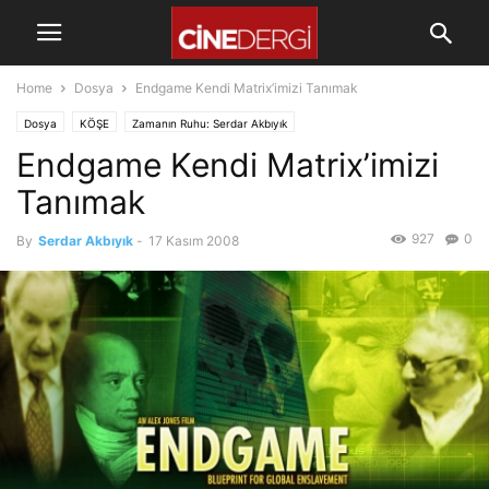
Home
Dosya
Endgame Kendi Matrix’imizi Tanımak
Dosya
KÖŞE
Zamanın Ruhu: Serdar Akbıyık
Endgame Kendi Matrix’imizi
Tanımak
927
0
By
Serdar Akbıyık
-
17 Kasım 2008