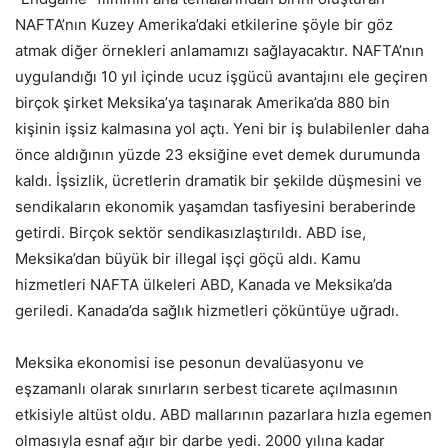
NAFTA’nın Kuzey Amerika’daki etkilerine şöyle bir göz
atmak diğer örnekleri anlamamızı sağlayacaktır. NAFTA’nın
uygulandığı 10 yıl içinde ucuz işgücü avantajını ele geçiren
birçok şirket Meksika’ya taşınarak Amerika’da 880 bin
kişinin işsiz kalmasına yol açtı. Yeni bir iş bulabilenler daha
önce aldığının yüzde 23 eksiğine evet demek durumunda
kaldı. İşsizlik, ücretlerin dramatik bir şekilde düşmesini ve
sendikaların ekonomik yaşamdan tasfiyesini beraberinde
getirdi. Birçok sektör sendikasızlaştırıldı. ABD ise,
Meksika’dan büyük bir illegal işçi göçü aldı. Kamu
hizmetleri NAFTA ülkeleri ABD, Kanada ve Meksika’da
geriledi. Kanada’da sağlık hizmetleri çöküntüye uğradı.
Meksika ekonomisi ise pesonun devalüasyonu ve
eşzamanlı olarak sınırların serbest ticarete açılmasının
etkisiyle altüst oldu. ABD mallarının pazarlara hızla egemen
olmasıyla esnaf ağır bir darbe yedi. 2000 yılına kadar