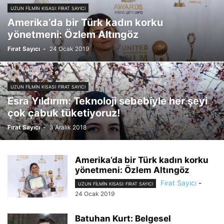
UZUN FILMIN KISASI: FIRAT SAYICI
ZAMANIN RUHU: SERDAR AKBIYIK
Amerika’da bir Türk kadın korku
yönetmeni: Özlem Altıngöz
Fırat Sayıcı
-
24 Ocak 2019
UZUN FILMIN KISASI: FIRAT SAYICI
Esra Yıldırım: Teknoloji sebebiyle her şeyi
çok çabuk tüketiyoruz!
Fırat Sayıcı
-
3 Aralık 2018
Amerika’da bir Türk kadın korku
yönetmeni: Özlem Altıngöz
Fırat Sayıcı
-
UZUN FILMIN KISASI: FIRAT SAYICI
24 Ocak 2019
Batuhan Kurt: Belgesel