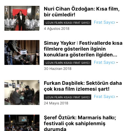
Nuri Cihan Özdoğan: Kısa film,
bir cümledir!
Fırat Sayıcı
-
UZUN FILMIN KISASI: FIRAT SAYICI
4 Ağustos 2018
Simay Yaykır : Festivallerde kısa
filmlere gösterilen ilginin
konuklara gösterilen ilgiden...
Fırat Sayıcı
-
UZUN FILMIN KISASI: FIRAT SAYICI
30 Haziran 2018
Furkan Daşbilek: Sektörün daha
çok kısa film izlemesi şart!
Fırat Sayıcı
-
UZUN FILMIN KISASI: FIRAT SAYICI
24 Mayıs 2018
Şeref Öztürk: Marmaris halkı;
festivali çok sahiplenmiş
durumda