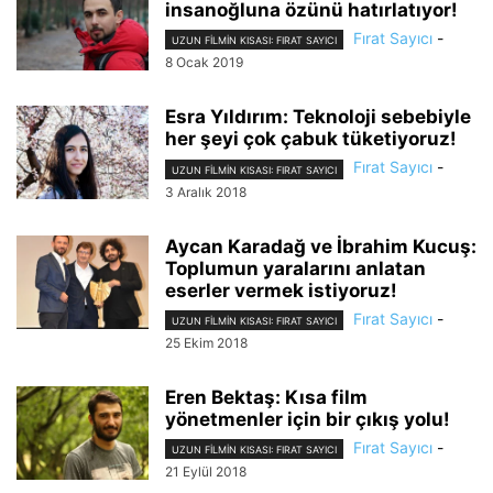
insanoğluna özünü hatırlatıyor!
Fırat Sayıcı
-
UZUN FILMIN KISASI: FIRAT SAYICI
8 Ocak 2019
Esra Yıldırım: Teknoloji sebebiyle
her şeyi çok çabuk tüketiyoruz!
Fırat Sayıcı
-
UZUN FILMIN KISASI: FIRAT SAYICI
3 Aralık 2018
Aycan Karadağ ve İbrahim Kucuş:
Toplumun yaralarını anlatan
eserler vermek istiyoruz!
Fırat Sayıcı
-
UZUN FILMIN KISASI: FIRAT SAYICI
25 Ekim 2018
Eren Bektaş: Kısa film
yönetmenler için bir çıkış yolu!
Fırat Sayıcı
-
UZUN FILMIN KISASI: FIRAT SAYICI
21 Eylül 2018