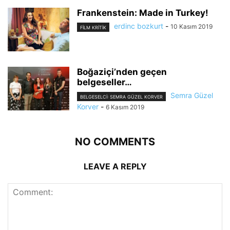
Frankenstein: Made in Turkey!
erdinc bozkurt
-
10 Kasım 2019
FILM KRITIK
Boğaziçi’nden geçen
belgeseller…
Semra Güzel
BELGESELCI: SEMRA GÜZEL KORVER
Korver
-
6 Kasım 2019
NO COMMENTS
LEAVE A REPLY