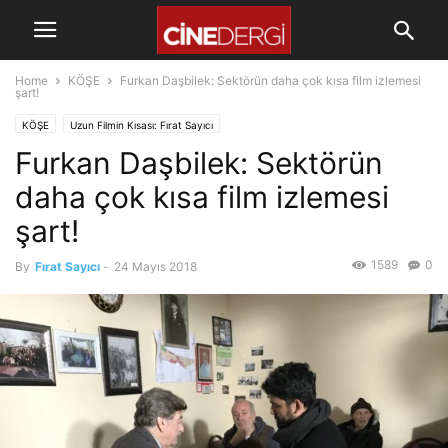
Home
KÖŞE
Furkan Daşbilek: Sektörün daha çok kısa film izlemesi
şart!
KÖŞE
Uzun Filmin Kısası: Fırat Sayıcı
Furkan Daşbilek: Sektörün
daha çok kısa film izlemesi
şart!
1589
0
By
Fırat Sayıcı
-
24 Mayıs 2018