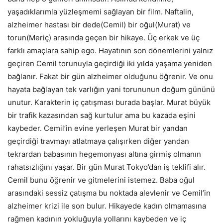
yaşadıklarımla yüzleşmemi sağlayan bir film. Naftalin,
alzheimer hastası bir dede(Cemil) bir oğul(Murat) ve
torun(Meriç) arasında geçen bir hikaye. Üç erkek ve üç
farklı amaçlara sahip ego. Hayatının son dönemlerini yalnız
geçiren Cemil torunuyla geçirdiği iki yılda yaşama yeniden
bağlanır. Fakat bir gün alzheimer olduğunu öğrenir. Ve onu
hayata bağlayan tek varlığın yani torununun doğum gününü
unutur. Karakterin iç çatışması burada başlar. Murat büyük
bir trafik kazasından sağ kurtulur ama bu kazada eşini
kaybeder. Cemil’in evine yerleşen Murat bir yandan
geçirdiği travmayı atlatmaya çalışırken diğer yandan
tekrardan babasının hegemonyası altına girmiş olmanın
rahatsızlığını yaşar. Bir gün Murat Tokyo’dan iş teklifi alır.
Cemil bunu öğrenir ve gitmelerini istemez. Baba oğul
arasındaki sessiz çatışma bu noktada alevlenir ve Cemil’in
alzheimer krizi ile son bulur. Hikayede kadın olmamasına
rağmen kadının yokluğuyla yollarını kaybeden ve iç