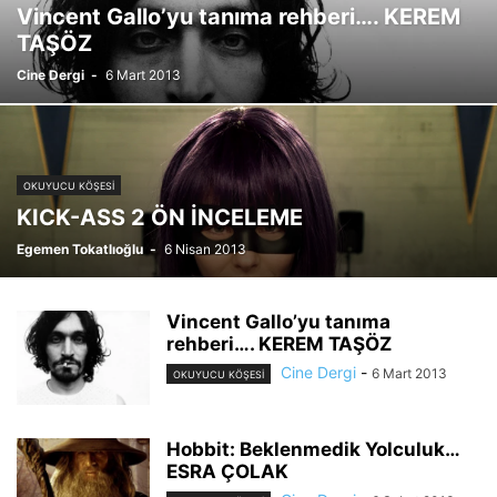
Vincent Gallo’yu tanıma rehberi…. KEREM
TAŞÖZ
Cine Dergi
-
6 Mart 2013
OKUYUCU KÖŞESI
KICK-ASS 2 ÖN İNCELEME
Egemen Tokatlıoğlu
-
6 Nisan 2013
Vincent Gallo’yu tanıma
rehberi…. KEREM TAŞÖZ
Cine Dergi
-
6 Mart 2013
OKUYUCU KÖŞESI
Hobbit: Beklenmedik Yolculuk…
ESRA ÇOLAK