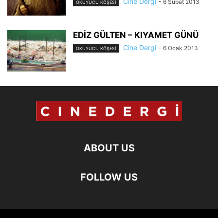
Cine Dergi
-
6 Şubat 2013
OKUYUCU KÖŞESI
EDİZ GÜLTEN – KIYAMET GÜNÜ
Cine Dergi
-
6 Ocak 2013
OKUYUCU KÖŞESI
ABOUT US
FOLLOW US