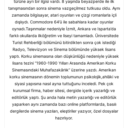
türüne ayrı bir ilgisi vardı. 8 yaşında beyazperde ile ilk
tanışmasından sonra sinema vazgeçilmez tutkusu oldu. Aynı
zamanda bilgisayar, atari oyunları ve çizgi romanlarla içli
dışlıydı. Commodore 64’ü ile sabahlara kadar oyunlar
oynadı.Taşınmalar nedeniyle İzmit, Ankara ve Isparta’da
farklı okullarda ilköğretim ve liseyi tamamladı. Üniversitede
Turist Rehberliği bölümünü bitirdikten sonra çok istediği
Radyo, Televizyon ve Sinema bölümünde yüksek lisans
yaptı. Korku sinemasına olan düşkünlüğü nedeniyle yüksek
lisans tezini “1960-1990 Yılları Arasında Amerikan Korku
Sinemasındaki Muhafazakârlık” üzerine yazdı. Amerikan
korku sinemasının dönemin toplumunun psikolojik,ahlâki ve
siyasi yapısına nasıl ayna tuttuğunu inceledi. Pek çok
kurumsal firma, haber sitesi, dergide içerik yazarlığı ve
editörlük yaptı. Şu anda hala metin yazarlığı ve editörlük
yaparken aynı zamanda bazı online platformlarda, basılı
dergilerde sinema yazıları, eleştiriler yazıyor, özel dosyalar
hazırlıyor.