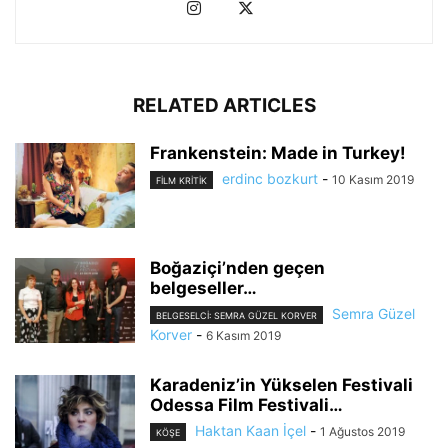
RELATED ARTICLES
Frankenstein: Made in Turkey!
erdinc bozkurt
-
10 Kasım 2019
FILM KRITIK
Boğaziçi’nden geçen
belgeseller…
Semra Güzel
BELGESELCI: SEMRA GÜZEL KORVER
Korver
-
6 Kasım 2019
Karadeniz’in Yükselen Festivali
Odessa Film Festivali…
Haktan Kaan İçel
-
1 Ağustos 2019
KÖŞE