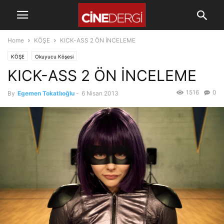
Home
KÖŞE
KICK-ASS 2 ÖN İNCELEME
KÖŞE
Okuyucu Köşesi
KICK-ASS 2 ÖN İNCELEME
1516
0
By
Egemen Tokatlıoğlu
-
6 Nisan 2013