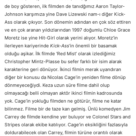
de boy gösteren, ilk filmden de tanıdğımız Aaron Taylor-
Johnson karşımıza yine Dave Lizewski nam-ı diğer Kick-
Ass olarak çıkıyor. Son dönemin adından en çok söz ettiren
ve en çok aranan yıldızlarından 1997 doğumlu Chloe Grace
Moretz ise yine Hit-Girl olarak yerini alıyor. Moretz’in
ilerleyen kariyerinde
Kick-Ass
’in önemli bir basamak
olduğu aşikar. İlk filmde ‘Red Mist’ olarak izlediğimiz
Christopher Mintz-Plasse bu sefer farklı bir isim alarak
karakterine geri dönüyor. İkinci filmin merak uyandıran
diğer bir konusu da Nicolas Cage’in yeniden filme dönüp
dönmeyeceğiydi. Keza uzun süre filme dahil olup
olmayacağı belli olmayan aktör ikinci filmin kadrosunda
yok. Cage’in yokluğu filmden ne götürür, filme ne katar
bilinmez. Filme bir de taze kan gelmiş. Ünlü komedyen Jim
Carrey de filmde kendine yer buluyor ve Colonel Stars and
Stripes olarak ekibe katılıyor. Cage’in eksikliğini fazlasıyla
doldurabilecek olan Carrey, filmin türüne orantılı olarak