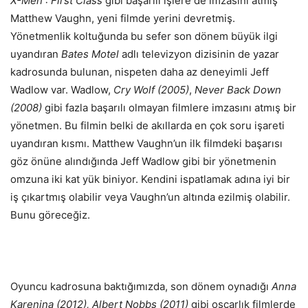
X-Men : First Class
gibi başarılı işlere de imzasını atmış
Matthew Vaughn, yeni filmde yerini devretmiş.
Yönetmenlik koltuğunda bu sefer son dönem büyük ilgi
uyandıran
Bates Motel
adlı televizyon dizisinin de yazar
kadrosunda bulunan, nispeten daha az deneyimli Jeff
Wadlow var. Wadlow,
Cry Wolf (2005)
,
Never Back Down
(2008)
gibi fazla başarılı olmayan filmlere imzasını atmış bir
yönetmen. Bu filmin belki de akıllarda en çok soru işareti
uyandıran kısmı. Matthew Vaughn’un ilk filmdeki başarısı
göz önüne alındığında Jeff Wadlow gibi bir yönetmenin
omzuna iki kat yük biniyor. Kendini ispatlamak adına iyi bir
iş çıkartmış olabilir veya Vaughn’un altında ezilmiş olabilir.
Bunu göreceğiz.
Oyuncu kadrosuna baktığımızda, son dönem oynadığı
Anna
Karenina (2012),
Albert Nobbs (2011)
gibi oscarlık filmlerde