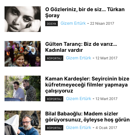
O Gözleriniz, bir de siz… Türkan
Şoray
Gizem Ertürk
-
22 Nisan 2017
DOSYA
Gülten Taranç: Biz de varız…
Kadınlar vardır
Gizem Ertürk
-
12 Mart 2017
RÖPORTAJ
Kaman Kardeşler: Seyircinin bize
küfretmeyeceği filmler yapmaya
çalışıyoruz
Gizem Ertürk
-
12 Mart 2017
RÖPORTAJ
Bilal Babaoğlu: Madem sizler
görüyorsunuz, öyleyse hoş görün
Gizem Ertürk
-
4 Ocak 2017
RÖPORTAJ