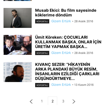
Musab Ekici: Bu film sayesinde
köklerime döndüm
Gizem Ertürk
-
28 Aralık 2016
RÖPORTAJ
Ümit Köreken: ÇOCUKLARI
KULLANMAK BAŞKA, ONLAR İÇİN
ÜRETİM YAPMAK BAŞKA…
Gizem Ertürk
-
28 Aralık 2016
RÖPORTAJ
KIVANÇ SEZER: “HİKAYENİN
ARKA PLANDAKİ BÜYÜK RESİM,
İNSANLARIN EZİLDİĞİ ÇARKLARI
DÜŞÜNDÜRTMEYE...
Gizem Ertürk
-
13 Kasım 2016
RÖPORTAJ
1
2
3