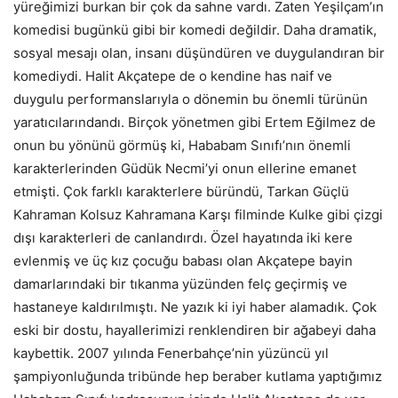
yüreğimizi burkan bir çok da sahne vardı. Zaten Yeşilçam’ın
komedisi bugünkü gibi bir komedi değildir. Daha dramatik,
sosyal mesajı olan, insanı düşündüren ve duygulandıran bir
komediydi. Halit Akçatepe de o kendine has naif ve
duygulu performanslarıyla o dönemin bu önemli türünün
yaratıcılarındandı. Birçok yönetmen gibi Ertem Eğilmez de
onun bu yönünü görmüş ki, Hababam Sınıfı’nın önemli
karakterlerinden Güdük Necmi’yi onun ellerine emanet
etmişti. Çok farklı karakterlere büründü, Tarkan Güçlü
Kahraman Kolsuz Kahramana Karşı filminde Kulke gibi çizgi
dışı karakterleri de canlandırdı. Özel hayatında iki kere
evlenmiş ve üç kız çocuğu babası olan Akçatepe bayin
damarlarındaki bir tıkanma yüzünden felç geçirmiş ve
hastaneye kaldırılmıştı. Ne yazık ki iyi haber alamadık. Çok
eski bir dostu, hayallerimizi renklendiren bir ağabeyi daha
kaybettik. 2007 yılında Fenerbahçe’nin yüzüncü yıl
şampiyonluğunda tribünde hep beraber kutlama yaptığımız