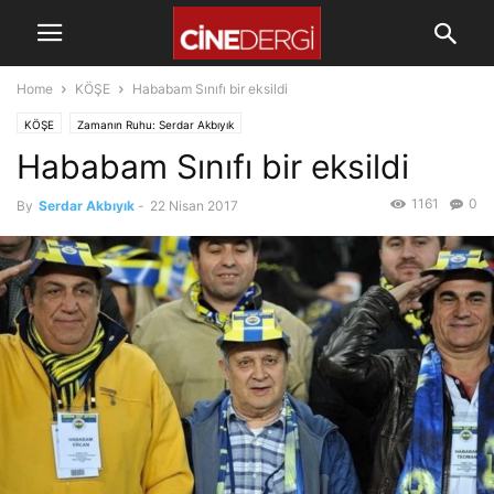
Home
KÖŞE
Hababam Sınıfı bir eksildi
KÖŞE
Zamanın Ruhu: Serdar Akbıyık
Hababam Sınıfı bir eksildi
1161
0
By
Serdar Akbıyık
-
22 Nisan 2017