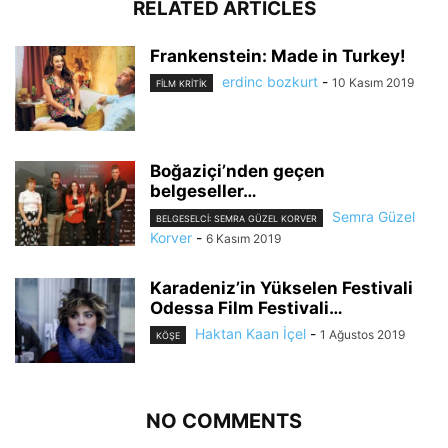
RELATED ARTICLES
Frankenstein: Made in Turkey!
erdinc bozkurt
-
10 Kasım 2019
FILM KRITIK
Boğaziçi’nden geçen
belgeseller…
Semra Güzel
BELGESELCI: SEMRA GÜZEL KORVER
Korver
-
6 Kasım 2019
Karadeniz’in Yükselen Festivali
Odessa Film Festivali…
Haktan Kaan İçel
-
1 Ağustos 2019
KÖŞE
NO COMMENTS