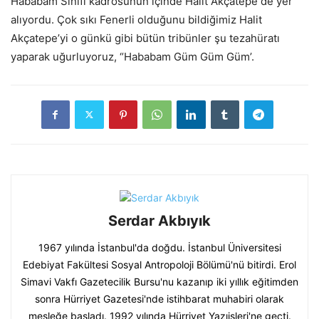
Hababam Sınıfı kadrosunun içinde Halit Akçatepe de yer
alıyordu. Çok sıkı Fenerli olduğunu bildiğimiz Halit
Akçatepe’yi o günkü gibi bütün tribünler şu tezahüratı
yaparak uğurluyoruz, “Hababam Güm Güm Güm’.
Serdar Akbıyık
1967 yılında İstanbul'da doğdu. İstanbul Üniversitesi
Edebiyat Fakültesi Sosyal Antropoloji Bölümü'nü bitirdi. Erol
Simavi Vakfı Gazetecilik Bursu'nu kazanıp iki yıllık eğitimden
sonra Hürriyet Gazetesi'nde istihbarat muhabiri olarak
mesleğe başladı. 1992 yılında Hürriyet Yazıişleri'ne geçti.