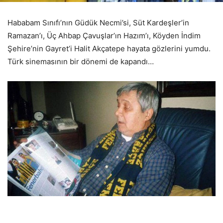
Hababam Sınıfı’nın Güdük Necmi’si, Süt Kardeşler’in
Ramazan’ı, Üç Ahbap Çavuşlar’ın Hazım’ı, Köyden İndim
Şehire’nin Gayret’i Halit Akçatepe hayata gözlerini yumdu.
Türk sinemasının bir dönemi de kapandı…