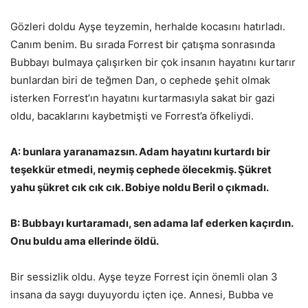
Gözleri doldu Ayşe teyzemin, herhalde kocasını hatırladı.
Canım benim. Bu sırada Forrest bir çatışma sonrasında
Bubbayı bulmaya çalışırken bir çok insanın hayatını kurtarır
bunlardan biri de teğmen Dan, o cephede şehit olmak
isterken Forrest’ın hayatını kurtarmasıyla sakat bir gazi
oldu, bacaklarını kaybetmişti ve Forrest’a öfkeliydi.
A: bunlara yaranamazsın. Adam hayatını kurtardı bir
teşekkür etmedi, neymiş cephede ölecekmiş. Şükret
yahu şükret cık cık cık. Bobiye noldu Beril o çıkmadı.
B: Bubbayı kurtaramadı, sen adama laf ederken kaçırdın.
Onu buldu ama ellerinde öldü.
Bir sessizlik oldu. Ayşe teyze Forrest için önemli olan 3
insana da saygı duyuyordu içten içe. Annesi, Bubba ve