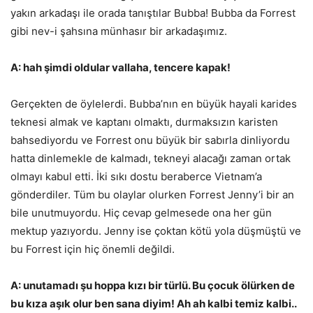
yakın arkadaşı ile orada tanıştılar Bubba! Bubba da Forrest
gibi nev-i şahsına münhasır bir arkadaşımız.
A: hah şimdi oldular vallaha, tencere kapak!
Gerçekten de öylelerdi. Bubba’nın en büyük hayali karides
teknesi almak ve kaptanı olmaktı, durmaksızın karisten
bahsediyordu ve Forrest onu büyük bir sabırla dinliyordu
hatta dinlemekle de kalmadı, tekneyi alacağı zaman ortak
olmayı kabul etti. İki sıkı dostu beraberce Vietnam’a
gönderdiler. Tüm bu olaylar olurken Forrest Jenny’i bir an
bile unutmuyordu. Hiç cevap gelmesede ona her gün
mektup yazıyordu. Jenny ise çoktan kötü yola düşmüştü ve
bu Forrest için hiç önemli değildi.
A: unutamadı şu hoppa kızı bir türlü. Bu çocuk ölürken de
bu kıza aşık olur ben sana diyim! Ah ah kalbi temiz kalbi..