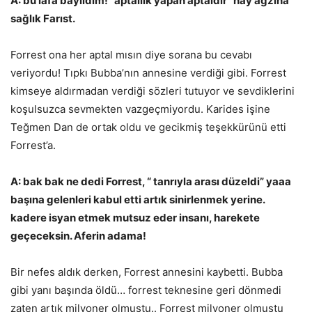
A: bu lafa bayıldım! “aptallık yapan aptaldır” hay ağzına
sağlık Farıst.
Forrest ona her aptal mısın diye sorana bu cevabı
veriyordu! Tıpkı Bubba’nın annesine verdiği gibi. Forrest
kimseye aldırmadan verdiği sözleri tutuyor ve sevdiklerini
koşulsuzca sevmekten vazgeçmiyordu. Karides işine
Teğmen Dan de ortak oldu ve gecikmiş teşekkürünü etti
Forrest’a.
A: bak bak ne dedi Forrest, “ tanrıyla arası düzeldi” yaaa
başına gelenleri kabul etti artık sinirlenmek yerine.
kadere isyan etmek mutsuz eder insanı, harekete
geçeceksin. Aferin adama!
Bir nefes aldık derken, Forrest annesini kaybetti. Bubba
gibi yanı başında öldü… forrest teknesine geri dönmedi
zaten artık milyoner olmuştu.. Forrest milyoner olmuştu