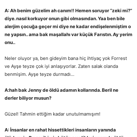
A: Ah benim güzelim ah canım!! Hemen soruyor “zeki mi?”
diye. nasıl korkuyor onun gibi olmasından. Yaa ben bile
alerjim çocuğa geçer mi diye ne kadar endişelenmiştim o
ne yapsın.. ama bak maşallahı var küçük Farıstın. Ay yerim
onu..
Neler oluyor ya, ben gideyim bana hiç ihtiyaç yok Forrest
ve Ayşe teyze çok iyi anlaşıyorlar. Zaten salak olanda
benmişim. Ayşe teyze durmadı…
A:hah bak Jenny de öldü adamın kollarında. Beril ne
derler biliyor musun?
Güzel! Tahmin ettiğim kadar unutulmamışım!
A: İnsanlar en rahat hissettikleri insanların yanında