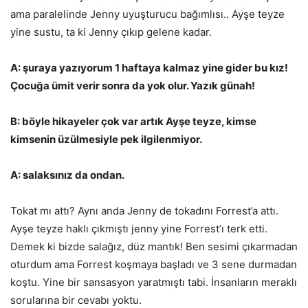
ama paralelinde Jenny uyuşturucu bağımlısı.. Ayşe teyze
yine sustu, ta ki Jenny çıkıp gelene kadar.
A: şuraya yazıyorum 1 haftaya kalmaz yine gider bu kız!
Çocuğa ümit verir sonra da yok olur. Yazık günah!
B: böyle hikayeler çok var artık Ayşe teyze, kimse
kimsenin üzülmesiyle pek ilgilenmiyor.
A: salaksınız da ondan.
Tokat mı attı? Aynı anda Jenny de tokadını Forrest’a attı.
Ayşe teyze haklı çıkmıştı jenny yine Forrest’ı terk etti.
Demek ki bizde salağız, düz mantık! Ben sesimi çıkarmadan
oturdum ama Forrest koşmaya başladı ve 3 sene durmadan
koştu. Yine bir sansasyon yaratmıştı tabi. İnsanların meraklı
sorularına bir cevabı yoktu.