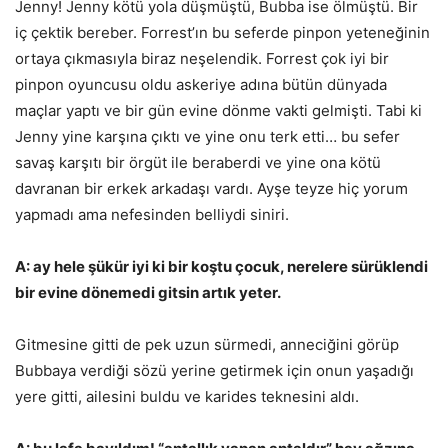
Jenny! Jenny kötü yola düşmüştü, Bubba ise ölmüştü. Bir
iç çektik bereber. Forrest’ın bu seferde pinpon yeteneğinin
ortaya çıkmasıyla biraz neşelendik. Forrest çok iyi bir
pinpon oyuncusu oldu askeriye adına bütün dünyada
maçlar yaptı ve bir gün evine dönme vakti gelmişti. Tabi ki
Jenny yine karşına çıktı ve yine onu terk etti… bu sefer
savaş karşıtı bir örgüt ile beraberdi ve yine ona kötü
davranan bir erkek arkadaşı vardı. Ayşe teyze hiç yorum
yapmadı ama nefesinden belliydi siniri.
A: ay hele şükür iyi ki bir koştu çocuk, nerelere sürüklendi
bir evine dönemedi gitsin artık yeter.
Gitmesine gitti de pek uzun sürmedi, anneciğini görüp
Bubbaya verdiği sözü yerine getirmek için onun yaşadığı
yere gitti, ailesini buldu ve karides teknesini aldı.