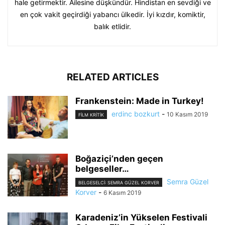
hale getirmektir. Ailesine düşkündür. Hindistan en sevdiği ve
en çok vakit geçirdiği yabancı ülkedir. İyi kızdır, komiktir,
balık etlidir.
RELATED ARTICLES
Frankenstein: Made in Turkey!
erdinc bozkurt
-
10 Kasım 2019
FILM KRITIK
Boğaziçi’nden geçen
belgeseller…
Semra Güzel
BELGESELCI: SEMRA GÜZEL KORVER
Korver
-
6 Kasım 2019
Karadeniz’in Yükselen Festivali