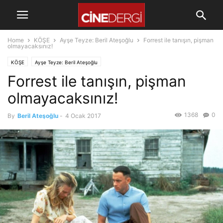
Home
KÖŞE
Ayşe Teyze: Beril Ateşoğlu
Forrest ile tanışın, pişman
olmayacaksınız!
KÖŞE
Ayşe Teyze: Beril Ateşoğlu
Forrest ile tanışın, pişman
olmayacaksınız!
1368
0
By
Beril Ateşoğlu
-
4 Ocak 2017