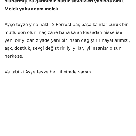
ölürlermiş. Bu garibimin bütün sevdikleri yanında öldü.
Melek yahu adam melek.
Ayşe teyze yine haklı! 2 Forrest baş başa kalırlar buruk bir
mutlu son olur.. naçizane bana kalan kıssadan hisse ise;
yeni bir yıldan ziyade yeni bir insan değiştirir hayatlarımızı,
aşk, dostluk, sevgi değiştirir. İyi yıllar, iyi insanlar olsun
herkese..
Ve tabi ki Ayşe teyze her filmimde varsın…