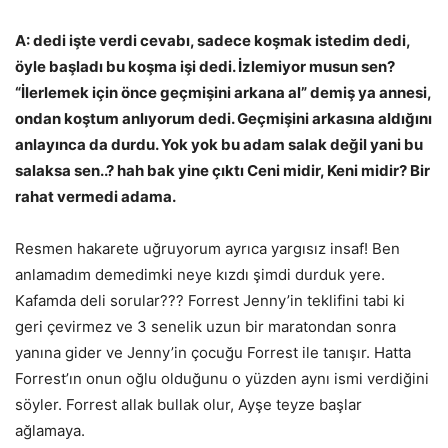
A: dedi işte verdi cevabı, sadece koşmak istedim dedi,
öyle başladı bu koşma işi dedi. İzlemiyor musun sen?
“İlerlemek için önce geçmişini arkana al” demiş ya annesi,
ondan koştum anlıyorum dedi. Geçmişini arkasına aldığını
anlayınca da durdu. Yok yok bu adam salak değil yani bu
salaksa sen..? hah bak yine çıktı Ceni midir, Keni midir? Bir
rahat vermedi adama.
Resmen hakarete uğruyorum ayrıca yargısız insaf! Ben
anlamadım demedimki neye kızdı şimdi durduk yere.
Kafamda deli sorular??? Forrest Jenny’in teklifini tabi ki
geri çevirmez ve 3 senelik uzun bir maratondan sonra
yanına gider ve Jenny’in çocuğu Forrest ile tanışır. Hatta
Forrest’ın onun oğlu olduğunu o yüzden aynı ismi verdiğini
söyler. Forrest allak bullak olur, Ayşe teyze başlar
ağlamaya.