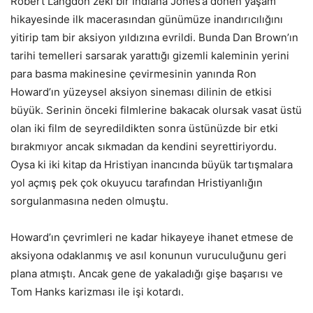
Robert Langdon zeki bir Indiana Jones’a dönen yaşam
hikayesinde ilk macerasından günümüze inandırıcılığını
yitirip tam bir aksiyon yıldızına evrildi. Bunda Dan Brown’ın
tarihi temelleri sarsarak yarattığı gizemli kaleminin yerini
para basma makinesine çevirmesinin yanında Ron
Howard’ın yüzeysel aksiyon sineması dilinin de etkisi
büyük. Serinin önceki filmlerine bakacak olursak vasat üstü
olan iki film de seyredildikten sonra üstünüzde bir etki
bırakmıyor ancak sıkmadan da kendini seyrettiriyordu.
Oysa ki iki kitap da Hristiyan inancında büyük tartışmalara
yol açmış pek çok okuyucu tarafından Hristiyanlığın
sorgulanmasına neden olmuştu.
Howard’ın çevrimleri ne kadar hikayeye ihanet etmese de
aksiyona odaklanmış ve asıl konunun vuruculuğunu geri
plana atmıştı. Ancak gene de yakaladığı gişe başarısı ve
Tom Hanks karizması ile işi kotardı.