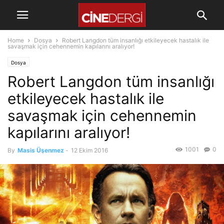
Home
Dosya
Robert Langdon tüm insanlığı etkileyecek hastalık ile
savaşmak için cehennemin kapılarını aralıyor!
Dosya
Robert Langdon tüm insanlığı
etkileyecek hastalık ile
savaşmak için cehennemin
kapılarını aralıyor!
1001
0
By
Masis Üşenmez
-
12 Ekim 2016