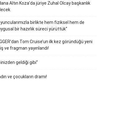
ana Altın Koza’da jüriye Zuhal Olcay başkanlık
decek
yuncularımızla birlikte hem fiziksel hem de
ygusal bir hazırlık süreci yürüttük”
GGER’dan Tom Cruise’un ilk kez göründüğü yeni
iş ve fragman yayınlandı!
çinizden geldiği gibi”
dın ve çocukların dramı!