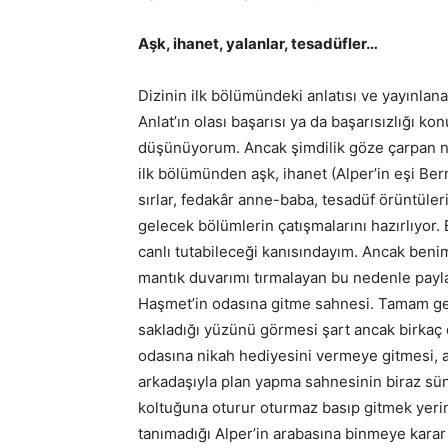
Aşk, ihanet, yalanlar, tesadüfler…
Dizinin ilk bölümündeki anlatısı ve yayınl
Anlat’ın olası başarısı ya da başarısızlığı
düşünüyorum. Ancak şimdilik göze çarpan no
ilk bölümünden aşk, ihanet (Alper’in eşi Bern
sırlar, fedakâr anne-baba, tesadüf örüntüler
gelecek bölümlerin çatışmalarını hazırlıyor.
canlı tutabileceği kanısındayım. Ancak beni
mantık duvarımı tırmalayan bu nedenle payla
Haşmet’in odasına gitme sahnesi. Tamam gel
sakladığı yüzünü görmesi şart ancak birkaç
odasına nikah hediyesini vermeye gitmesi, 
arkadaşıyla plan yapma sahnesinin biraz sünm
koltuğuna oturur oturmaz basıp gitmek yerin
tanımadığı Alper’in arabasına binmeye karar