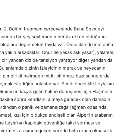
anan 2. Bölüm fragmanı çerçevesinde Bana Sevmeyi
 konusunda bir şey söylemenin henüz erken olduğunu
ktalara değinmekte fayda var. Öncelikle dizinin daha
a yakın arkadaşları Onur ile yasak aşk yaşar), yalanlar,
i bir yandan dizide tansiyon yaratıyor diğer yandan da
 Bu anlamda dizinin izleyicinin merak ve heyecanını
m pimpirikli halimden midir bilinmez bazı sahnelerde
şmak istediğim noktalar var. Şimdi öncelikle Leyla’nın
inimizin kaçak gelin haline dönüşmesi için Haşmet’in
 dakika sonra kendisini almaya gelecek olan damadın
ardından o panik ve zamansızlığa rağmen odasında
esi, kızı için oldukça endişeli olan Alper’in arabanın
e Leyla’nın kapıdaki güvenliğe taksi sorması ve
 vermesi arasında geçen sürede hala orada olması ilk