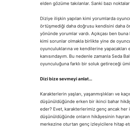
elden gözüme takılanlar. Sanki bazı noktalard
Diziye ilişkin yapılan kimi yorumlarda oyunc
örtüşmediği daha doğrusu kendisini daha önce
yönünde yorumlar vardı. Açıkçası ben buna ka
kimi sorunlar olmakla birlikte yine de oyuncu
oyunculuklarına ve kendilerine yapacakları e
kanısındayım. Bu nedenle zamanla Seda Balka
oyunculuğuna farklı bir soluk getireceği ümi
Dizi bize sevmeyi anlat…
Karakterlerin yaşları, yaşanmışlıkları ve ka
düşünüldüğünde erken bir ikinci bahar hikây
eder? Evet, karakterlerimiz genç ancak her i
düşünüldüğünde onların hikâyesinin hayran sa
merkezine oturtan genç izleyicilere hitap e