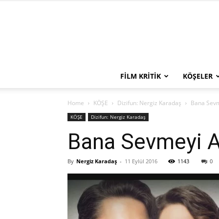
FILM KRITIK
KÖŞELER
Home
KÖŞE
Dizifun: Nergiz Karadaş
Bana Sevme
KÖŞE
Dizifun: Nergiz Karadaş
Bana Sevmeyi An
By
Nergiz Karadaş
-
11 Eylül 2016
1143
0