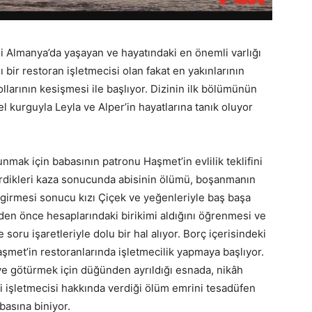
i Almanya’da yaşayan ve hayatındaki en önemli varlığı
ı bir restoran işletmecisi olan fakat en yakınlarının
llarının kesişmesi ile başlıyor. Dizinin ilk bölümünün
l kurguyla Leyla ve Alper’in hayatlarına tanık oluyor
unmak için babasının patronu Haşmet’in evlilik teklifini
eçirdikleri kaza sonucunda abisinin ölümü, boşanmanın
girmesi sonucu kızı Çiçek ve yeğenleriyle baş başa
meden önce hesaplarındaki birikimi aldığını öğrenmesi ve
soru işaretleriyle dolu bir hal alıyor. Borç içerisindeki
aşmet’in restoranlarında işletmecilik yapmaya başlıyor.
e götürmek için düğünden ayrıldığı esnada, nikâh
 işletmecisi hakkında verdiği ölüm emrini tesadüfen
asına biniyor.