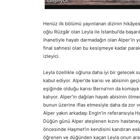
Henüz ilk bölümü yayınlanan dizinin hikâyes
oğlu Rüzgâr olan Leyla ile İstanbul’da başarıl
ihanetiyle hayatı darmadağın olan Alper’in yo
final sahnesi olan bu kesişmeye kadar parale
izleyici.
Leyla özellikle oğluna daha iyi bir gelecek s
kabul ediyor. Alper’de karısı ve abisinin g
eşiğinde olduğu karısı Berna’nın da komaya 
kalıyor. Alper’in dağılan hayatı abisinin öl
bunun üzerine iflas etmesiyle daha da zor ve 
Alper yakın arkadaşı Engin’in referansıyla H
Düğün günü Alper ateşlenen kızını hastaney
öncesinde Haşmet’in kendisini kandıran eski
öğrenen ve düğünden kaçan Leyla onun arab