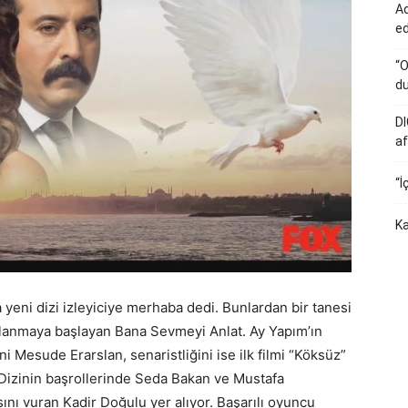
Ad
e
“O
du
DI
af
“İ
Ka
a yeni dizi izleyiciye merhaba dedi. Bunlardan bir tanesi
lanmaya başlayan Bana Sevmeyi Anlat. Ay Yapım’ın
ni Mesude Erarslan, senaristliğini ise ilk filmi “Köksüz”
 Dizinin başrollerinde Seda Bakan ve Mustafa
ını vuran Kadir Doğulu yer alıyor. Başarılı oyuncu