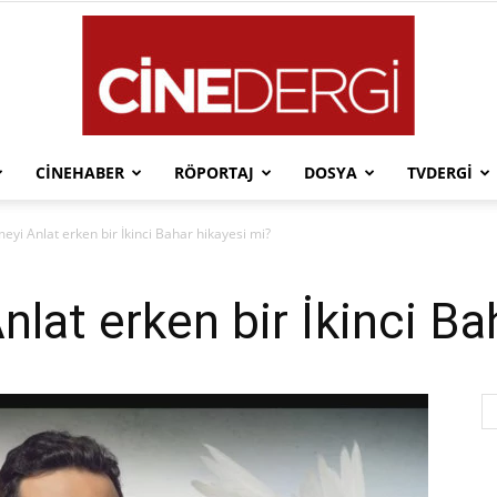
CINEHABER
RÖPORTAJ
DOSYA
TVDERGI
Cinedergi
yi Anlat erken bir İkinci Bahar hikayesi mi?
lat erken bir İkinci Ba