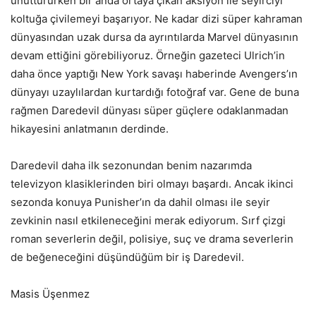
unuttururken bir anda ortaya çıkan aksiyon ile seyirciyi
koltuğa çivilemeyi başarıyor. Ne kadar dizi süper kahraman
dünyasından uzak dursa da ayrıntılarda Marvel dünyasının
devam ettiğini görebiliyoruz. Örneğin gazeteci Ulrich’in
daha önce yaptığı New York savaşı haberinde Avengers’ın
dünyayı uzaylılardan kurtardığı fotoğraf var. Gene de buna
rağmen Daredevil dünyası süper güçlere odaklanmadan
hikayesini anlatmanın derdinde.
Daredevil daha ilk sezonundan benim nazarımda
televizyon klasiklerinden biri olmayı başardı. Ancak ikinci
sezonda konuya Punisher’ın da dahil olması ile seyir
zevkinin nasıl etkileneceğini merak ediyorum. Sırf çizgi
roman severlerin değil, polisiye, suç ve drama severlerin
de beğeneceğini düşündüğüm bir iş Daredevil.
Masis Üşenmez