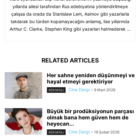
yıllarda ailesi tarafından Rus edebiyatına yönlendirilmeye
çalışsa da orada da Stanislaw Lem, Asimov gibi yazarlarla
takılarak bu türden kopamayacağını anlamış, lise yıllarında
Arthur C. Clarke, Stephen King gibi yazarları hatmederek …
RELATED ARTICLES
Her sahne yeniden düşünmeyi ve
hayal etmeyi gerektiriyor
Cine Dergi
-
9 Mart 2026
RÖPORTAJ
Büyük bir prodüksiyonun parçası
olmak bana hem güven hem de
heyecan...
Cine Dergi
-
19 Şubat 2026
RÖPORTAJ