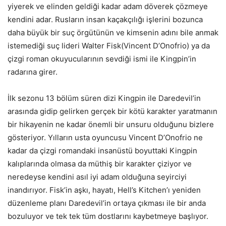
yiyerek ve elinden geldiği kadar adam döverek çözmeye
kendini adar. Rusların insan kaçakçılığı işlerini bozunca
daha büyük bir suç örgütünün ve kimsenin adını bile anmak
istemediği suç lideri Walter Fisk(Vincent D’Onofrio) ya da
çizgi roman okuyucularının sevdiği ismi ile Kingpin’in
radarına girer.
İlk sezonu 13 bölüm süren dizi Kingpin ile Daredevil’in
arasında gidip gelirken gerçek bir kötü karakter yaratmanın
bir hikayenin ne kadar önemli bir unsuru olduğunu bizlere
gösteriyor. Yılların usta oyuncusu Vincent D’Onofrio ne
kadar da çizgi romandaki insanüstü boyuttaki Kingpin
kalıplarında olmasa da müthiş bir karakter çiziyor ve
neredeyse kendini asıl iyi adam olduğuna seyirciyi
inandırıyor. Fisk’in aşkı, hayatı, Hell’s Kitchen’ı yeniden
düzenleme planı Daredevil’in ortaya çıkması ile bir anda
bozuluyor ve tek tek tüm dostlarını kaybetmeye başlıyor.