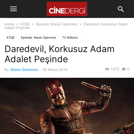
Home
KÖŞE
Episode: Masis Üşenmez
Daredevil, Korkusuz Adam
Adalet Peşinde
KÖŞE
Episode: Masis Üşenmez
TV Bölümü
Daredevil, Korkusuz Adam
Adalet Peşinde
1475
0
By
Masis Üşenmez
-
20 Mayıs 2016