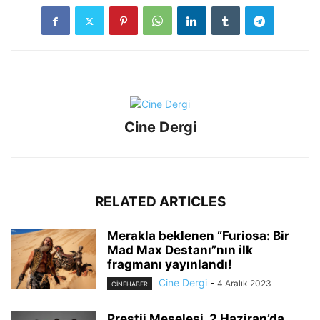
Cine Dergi
RELATED ARTICLES
Merakla beklenen “Furiosa: Bir
Mad Max Destanı”nın ilk
fragmanı yayınlandı!
Cine Dergi
-
4 Aralık 2023
CINEHABER
Prestij Meselesi, 2 Haziran’da