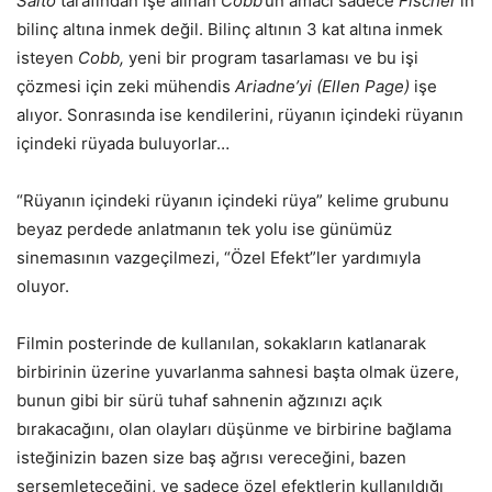
Saito
tarafından işe alınan
Cobb
’un amacı sadece
Fischer
’ın
bilinç altına inmek değil. Bilinç altının 3 kat altına inmek
isteyen
Cobb,
yeni bir program tasarlaması ve bu işi
çözmesi için zeki mühendis
Ariadne’yi
(Ellen Page)
işe
alıyor. Sonrasında ise kendilerini, rüyanın içindeki rüyanın
içindeki rüyada buluyorlar…
“Rüyanın içindeki rüyanın içindeki rüya” kelime grubunu
beyaz perdede anlatmanın tek yolu ise günümüz
sinemasının vazgeçilmezi, “Özel Efekt”ler yardımıyla
oluyor.
Filmin posterinde de kullanılan, sokakların katlanarak
birbirinin üzerine yuvarlanma sahnesi başta olmak üzere,
bunun gibi bir sürü tuhaf sahnenin ağzınızı açık
bırakacağını, olan olayları düşünme ve birbirine bağlama
isteğinizin bazen size baş ağrısı vereceğini, bazen
sersemleteceğini, ve sadece özel efektlerin kullanıldığı