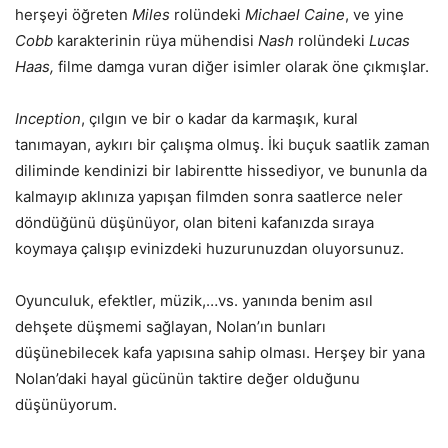
herşeyi öğreten
Miles
rolündeki
Michael Caine
, ve yine
Cobb
karakterinin rüya mühendisi
Nash
rolündeki
Lucas
Haas,
filme damga vuran diğer isimler olarak öne çıkmışlar.
Inception
, çılgın ve bir o kadar da karmaşık, kural
tanımayan, aykırı bir çalışma olmuş. İki buçuk saatlik zaman
diliminde kendinizi bir labirentte hissediyor, ve bununla da
kalmayıp aklınıza yapışan filmden sonra saatlerce neler
döndüğünü düşünüyor, olan biteni kafanızda sıraya
koymaya çalışıp evinizdeki huzurunuzdan oluyorsunuz.
Oyunculuk, efektler, müzik,…vs. yanında benim asıl
dehşete düşmemi sağlayan, Nolan’ın bunları
düşünebilecek kafa yapısına sahip olması. Herşey bir yana
Nolan’daki hayal gücünün taktire değer olduğunu
düşünüyorum.