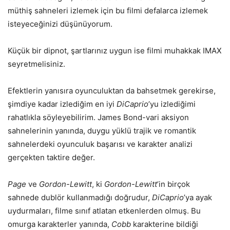
müthiş sahneleri izlemek için bu filmi defalarca izlemek
isteyeceğinizi düşünüyorum.
Küçük bir dipnot, şartlarınız uygun ise filmi muhakkak IMAX
seyretmelisiniz.
Efektlerin yanısıra oyunculuktan da bahsetmek gerekirse,
şimdiye kadar izlediğim en iyi
DiCaprio
’yu izlediğimi
rahatlıkla söyleyebilirim. James Bond-vari aksiyon
sahnelerinin yanında, duygu yüklü trajik ve romantik
sahnelerdeki oyunculuk başarısı ve karakter analizi
gerçekten taktire değer.
Page
ve
Gordon-Lewitt
, ki
Gordon-Lewitt
’in birçok
sahnede dublör kullanmadığı doğrudur,
DiCaprio
’ya ayak
uydurmaları, filme sınıf atlatan etkenlerden olmuş. Bu
omurga karakterler yanında,
Cobb
karakterine bildiği