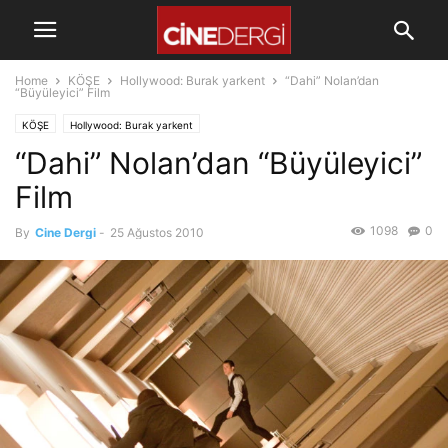
Home
KÖŞE
Hollywood: Burak yarkent
“Dahi” Nolan’dan
“Büyüleyici” Film
KÖŞE
Hollywood: Burak yarkent
“Dahi” Nolan’dan “Büyüleyici”
Film
1098
0
By
Cine Dergi
-
25 Ağustos 2010