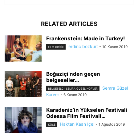
RELATED ARTICLES
Frankenstein: Made in Turkey!
erdinc bozkurt
-
10 Kasım 2019
FILM KRITIK
Boğaziçi’nden geçen
belgeseller…
Semra Güzel
BELGESELCI: SEMRA GÜZEL KORVER
Korver
-
6 Kasım 2019
Karadeniz’in Yükselen Festivali
Odessa Film Festivali…
Haktan Kaan İçel
-
1 Ağustos 2019
KÖŞE