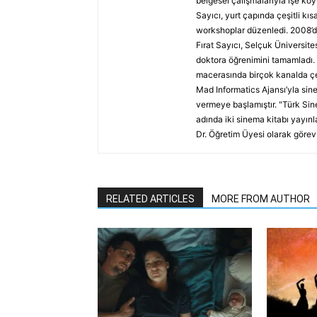
belgesel çalışmalarıyla işe koy
Sayıcı, yurt çapında çeşitli kısa
workshoplar düzenledi. 2008’d
Fırat Sayıcı, Selçuk Üniversi
doktora öğrenimini tamamladı. 
macerasında birçok kanalda çeş
Mad Informatics Ajansı’yla si
vermeye başlamıştır. "Türk Si
adında iki sinema kitabı yayın
Dr. Öğretim Üyesi olarak görev
RELATED ARTICLES
MORE FROM AUTHOR