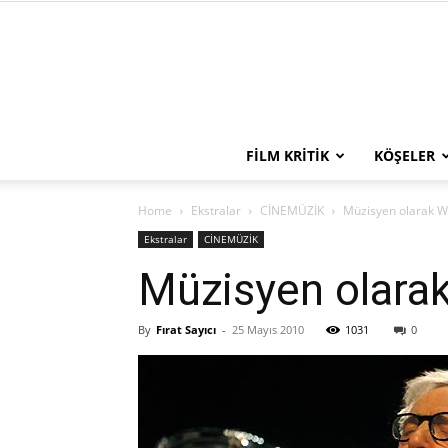
FILM KRITIK
KÖŞELER
Home
Ekstralar
CİNEMÜZİK
Müzisyen olarak W
Ekstralar
CİNEMÜZİK
Müzisyen olara
By
Fırat Sayıcı
-
25 Mayıs 2010
1031
0