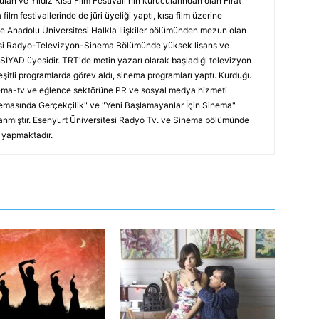
ulan ve Yıldız Kısa Film Festivali'nin kurucularından olan Fırat
 film festivallerinde de jüri üyeliği yaptı, kısa film üzerine
e Anadolu Üniversitesi Halkla İlişkiler bölümünden mezun olan
tesi Radyo-Televizyon-Sinema Bölümünde yüksek lisans ve
SİYAD üyesidir. TRT'de metin yazarı olarak başladığı televizyon
itli programlarda görev aldı, sinema programları yaptı. Kurduğu
nema-tv ve eğlence sektörüne PR ve sosyal medya hizmeti
nemasında Gerçekçilik" ve "Yeni Başlamayanlar İçin Sinema"
lanmıştır. Esenyurt Üniversitesi Radyo Tv. ve Sinema bölümünde
 yapmaktadır.