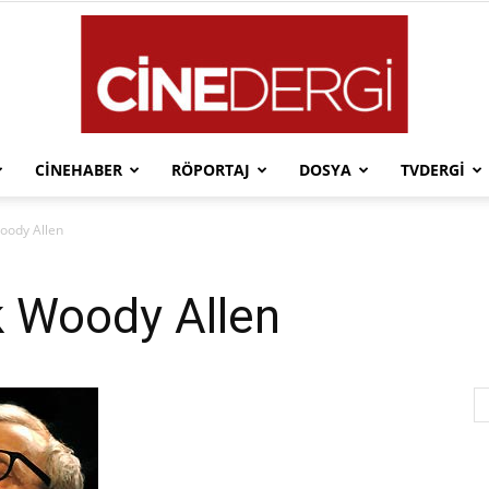
CINEHABER
RÖPORTAJ
DOSYA
TVDERGI
Cinedergi
oody Allen
k Woody Allen