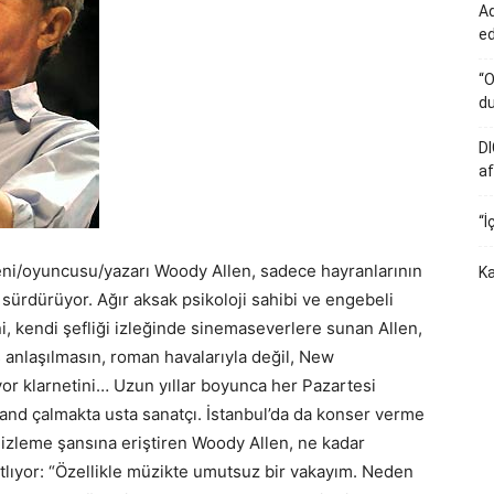
Ad
e
“O
du
DI
af
“İ
ni/oyuncusu/yazarı Woody Allen, sadece hayranlarının
Ka
 sürdürüyor. Ağır aksak psikoloji sahibi ve engebeli
ni, kendi şefliği izleğinde sinemaseverlere sunan Allen,
ş anlaşılmasın, roman havalarıyla değil, New
yor klarnetini… Uzun yıllar boyunca her Pazartesi
land çalmakta usta sanatçı. İstanbul’da da konser verme
izleme şansına eriştiren Woody Allen, ne kadar
ıtlıyor: “Özellikle müzikte umutsuz bir vakayım. Neden