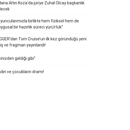
ana Altın Koza’da jüriye Zuhal Olcay başkanlık
decek
yuncularımızla birlikte hem fiziksel hem de
ygusal bir hazırlık süreci yürüttük”
GGER’dan Tom Cruise’un ilk kez göründüğü yeni
iş ve fragman yayınlandı!
çinizden geldiği gibi”
dın ve çocukların dramı!