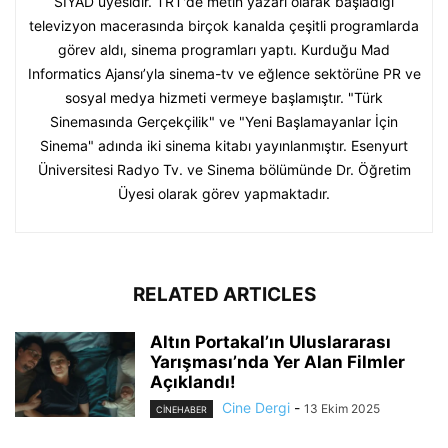
SİYAD üyesidir. TRT'de metin yazarı olarak başladığı
televizyon macerasında birçok kanalda çeşitli programlarda
görev aldı, sinema programları yaptı. Kurduğu Mad
Informatics Ajansı’yla sinema-tv ve eğlence sektörüne PR ve
sosyal medya hizmeti vermeye başlamıştır. "Türk
Sinemasında Gerçekçilik" ve "Yeni Başlamayanlar İçin
Sinema" adında iki sinema kitabı yayınlanmıştır. Esenyurt
Üniversitesi Radyo Tv. ve Sinema bölümünde Dr. Öğretim
Üyesi olarak görev yapmaktadır.
RELATED ARTICLES
Altın Portakal’ın Uluslararası
Yarışması’nda Yer Alan Filmler
Açıklandı!
Cine Dergi
-
13 Ekim 2025
CINEHABER