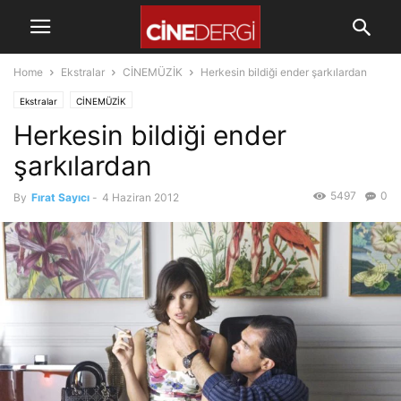
Home
Ekstralar
CİNEMÜZİK
Herkesin bildiği ender şarkılardan
Ekstralar
CİNEMÜZİK
Herkesin bildiği ender
şarkılardan
5497
0
By
Fırat Sayıcı
-
4 Haziran 2012