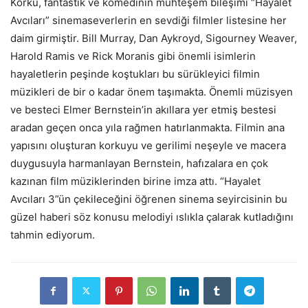
Korku, fantastik ve komedinin muhteşem bileşimi “Hayalet
Avcıları” sinemaseverlerin en sevdiği filmler listesine her
daim girmiştir. Bill Murray, Dan Aykroyd, Sigourney Weaver,
Harold Ramis ve Rick Moranis gibi önemli isimlerin
hayaletlerin peşinde koştukları bu sürükleyici filmin
müzikleri de bir o kadar önem taşımakta. Önemli müzisyen
ve besteci Elmer Bernstein’in akıllara yer etmiş bestesi
aradan geçen onca yıla rağmen hatırlanmakta. Filmin ana
yapısını oluşturan korkuyu ve gerilimi neşeyle ve macera
duygusuyla harmanlayan Bernstein, hafızalara en çok
kazınan film müziklerinden birine imza attı. “Hayalet
Avcıları 3”ün çekileceğini öğrenen sinema seyircisinin bu
güzel haberi söz konusu melodiyi ıslıkla çalarak kutladığını
tahmin ediyorum.