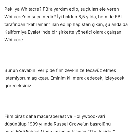
Peki ya Whitacre? FBI’a yardım edip, suçluları ele veren
Whitacre’nin suçu nedir? İyi halden 8,5 yılda, hem de FBI
tarafından “kahraman” ilan edilip hapisten çıkan, şu anda da
Kaliforniya Eyaleti’nde bir şirkette yönetici olarak çalışan
Whitacre…
Bunun cevabını verip de film zevkinize tecavüz etmek
istemiyorum açıkçası. Eminim ki, merak edecek, izleyecek,
göreceksiniz..
Film biraz daha maceraperest ve Hollywood-vari
düşünülüp 1999 yılında Russel Crowe’un başrolünü
oynadığı Michael Mann imzasını taşıyan “The Insider”