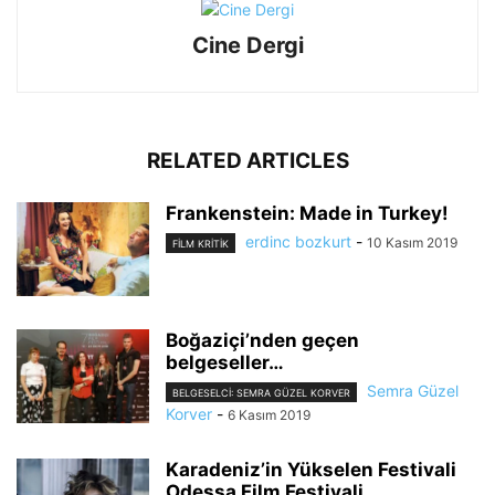
Cine Dergi
RELATED ARTICLES
Frankenstein: Made in Turkey!
erdinc bozkurt
-
10 Kasım 2019
FILM KRITIK
Boğaziçi’nden geçen
belgeseller…
Semra Güzel
BELGESELCI: SEMRA GÜZEL KORVER
Korver
-
6 Kasım 2019
Karadeniz’in Yükselen Festivali
Odessa Film Festivali…