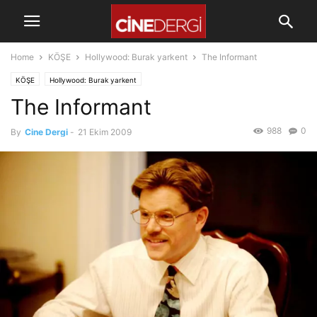
Home
KÖŞE
Hollywood: Burak yarkent
The Informant
KÖŞE
Hollywood: Burak yarkent
The Informant
988
0
By
Cine Dergi
-
21 Ekim 2009