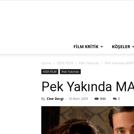
FILM KRITIK
KÖŞELER
Home
KISA FİLM
Pek Yakında
Pek Yakında MAR
KISA FİLM
Pek Yakında
Pek Yakında M
By
Cine Dergi
-
18 Mart 2009
844
0