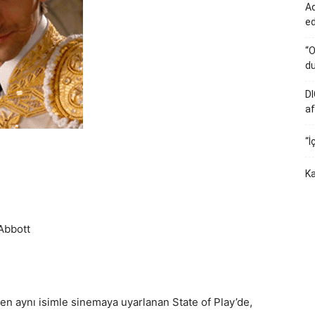
Ad
e
“O
du
DI
af
“İ
Ka
Abbott
en aynı isimle sinemaya uyarlanan State of Play’de,