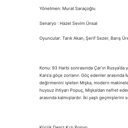
Yönetmen: Murat Saraçoğlu
Senaryo : Hazel Sevim Ünsal
Oyuncular: Tarık Akan, Şerif Sezer, Barış Ü
Konu: 93 Harbi sonrasında Çar’ın Rusya’da 
Kars’a göçe zorlanır. Göç edenler arasında M
değirmenini işleten Mişka, modern makinele
huysuz ihtiyarı Popuç, Mişka’dan nefret eder
arasında kalmışlardır. İki yaşlı geçmişlerini 
Küçük Deniz Kızı Ponyo