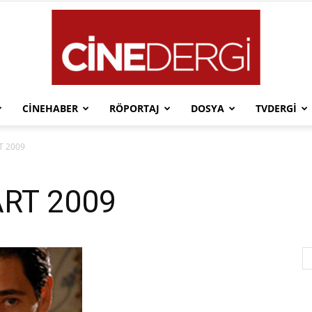
CINEHABER
RÖPORTAJ
DOSYA
TVDERGI
Cinedergi
T 2009
ART 2009