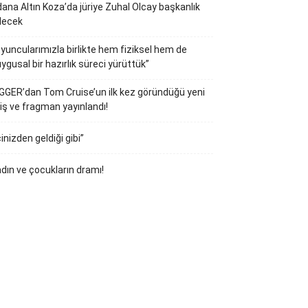
ana Altın Koza’da jüriye Zuhal Olcay başkanlık
decek
yuncularımızla birlikte hem fiziksel hem de
ygusal bir hazırlık süreci yürüttük”
GGER’dan Tom Cruise’un ilk kez göründüğü yeni
iş ve fragman yayınlandı!
çinizden geldiği gibi”
dın ve çocukların dramı!