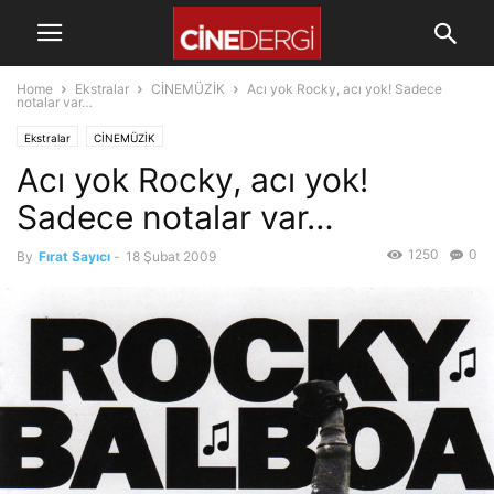
Home
Ekstralar
CİNEMÜZİK
Acı yok Rocky, acı yok! Sadece
notalar var…
Ekstralar
CİNEMÜZİK
Acı yok Rocky, acı yok!
Sadece notalar var…
1250
0
By
Fırat Sayıcı
-
18 Şubat 2009