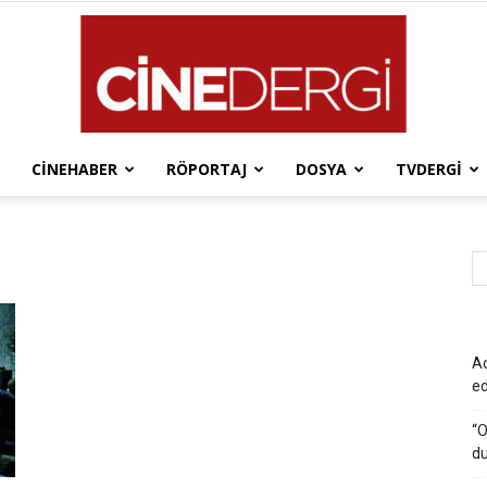
CINEHABER
RÖPORTAJ
DOSYA
TVDERGI
Cinedergi
Ad
e
“O
du