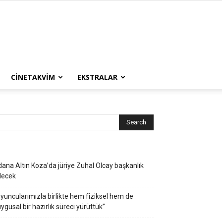
CINETAKVIM
EKSTRALAR
ana Altın Koza’da jüriye Zuhal Olcay başkanlık
decek
yuncularımızla birlikte hem fiziksel hem de
ygusal bir hazırlık süreci yürüttük”