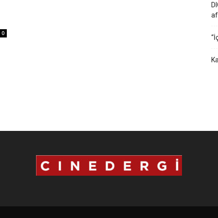
DI
af
0
“İ
Ka