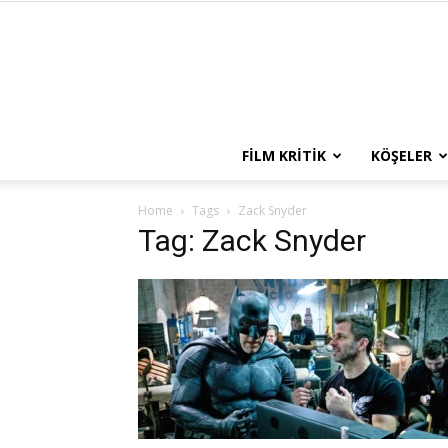
FILM KRITIK
KÖŞELER
Home
Tags
Zack Snyder
Tag: Zack Snyder