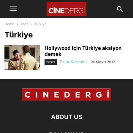
Home
Tags
Türkiye
Türkiye
Hollywood için Türkiye aksiyon
demek
Pınar Karahan
-
26 Mayıs 2017
DOSYA
ABOUT US