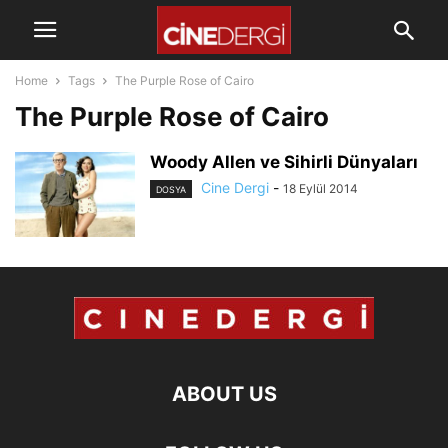
Home
Tags
The Purple Rose of Cairo
The Purple Rose of Cairo
Woody Allen ve Sihirli Dünyaları
Cine Dergi
-
18 Eylül 2014
DOSYA
ABOUT US