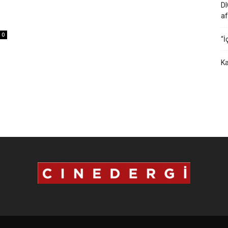
DI
af
0
“İ
Ka