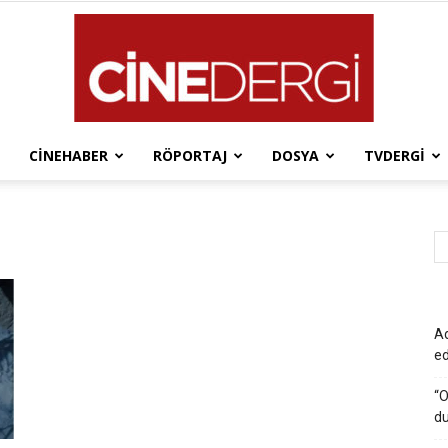
CINEHABER
RÖPORTAJ
DOSYA
TVDERGI
Cinedergi
Ad
e
“O
du