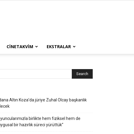
CINETAKVIM
EKSTRALAR
ana Altın Koza’da jüriye Zuhal Olcay başkanlık
decek
yuncularımızla birlikte hem fiziksel hem de
ygusal bir hazırlık süreci yürüttük”