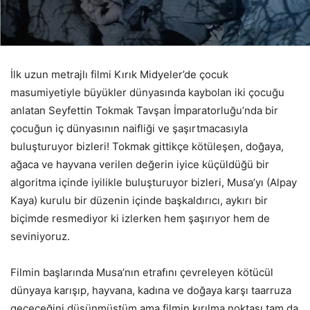
İlk uzun metrajlı filmi Kırık Midyeler’de çocuk
masumiyetiyle büyükler dünyasında kaybolan iki çocuğu
anlatan Seyfettin Tokmak Tavşan İmparatorluğu’nda bir
çocuğun iç dünyasının naifliği ve şaşırtmacasıyla
buluşturuyor bizleri! Tokmak gittikçe kötüleşen, doğaya,
ağaca ve hayvana verilen değerin iyice küçüldüğü bir
algoritma içinde iyilikle buluşturuyor bizleri, Musa’yı (Alpay
Kaya) kurulu bir düzenin içinde başkaldırıcı, aykırı bir
biçimde resmediyor ki izlerken hem şaşırıyor hem de
seviniyoruz.
Filmin başlarında Musa’nın etrafını çevreleyen kötücül
dünyaya karışıp, hayvana, kadına ve doğaya karşı taarruza
geçeceğini düşünmüştüm ama filmin kırılma noktası tam da