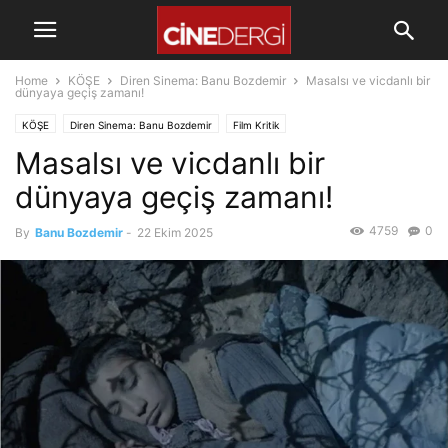
Home
KÖŞE
Diren Sinema: Banu Bozdemir
Masalsı ve vicdanlı bir
dünyaya geçiş zamanı!
KÖŞE
Diren Sinema: Banu Bozdemir
Film Kritik
Masalsı ve vicdanlı bir
dünyaya geçiş zamanı!
4759
0
By
Banu Bozdemir
-
22 Ekim 2025