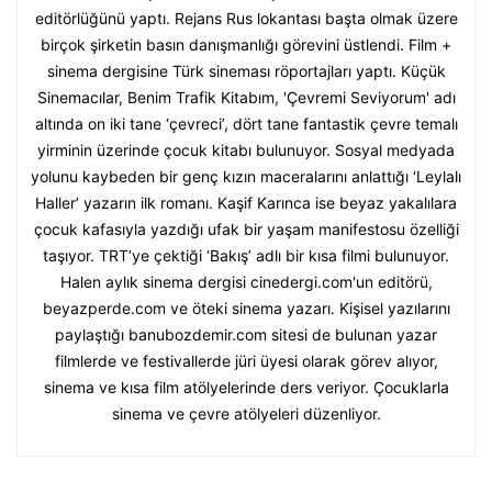
editörlüğünü yaptı. Rejans Rus lokantası başta olmak üzere
birçok şirketin basın danışmanlığı görevini üstlendi. Film +
sinema dergisine Türk sineması röportajları yaptı. Küçük
Sinemacılar, Benim Trafik Kitabım, 'Çevremi Seviyorum' adı
altında on iki tane ‘çevreci’, dört tane fantastik çevre temalı
yirminin üzerinde çocuk kitabı bulunuyor. Sosyal medyada
yolunu kaybeden bir genç kızın maceralarını anlattığı ‘Leylalı
Haller’ yazarın ilk romanı. Kaşif Karınca ise beyaz yakalılara
çocuk kafasıyla yazdığı ufak bir yaşam manifestosu özelliği
taşıyor. TRT’ye çektiği ‘Bakış’ adlı bir kısa filmi bulunuyor.
Halen aylık sinema dergisi cinedergi.com'un editörü,
beyazperde.com ve öteki sinema yazarı. Kişisel yazılarını
paylaştığı banubozdemir.com sitesi de bulunan yazar
filmlerde ve festivallerde jüri üyesi olarak görev alıyor,
sinema ve kısa film atölyelerinde ders veriyor. Çocuklarla
sinema ve çevre atölyeleri düzenliyor.