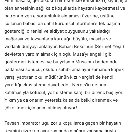
Film masalsı, gerçeküstü bir estetikle karşımıza çıkıyor, işçi
olan annesinin sağlıksız koşullarda hayatını kaybetmesi ve
patronun zerre sorumluluk almaması üzerine, üstüne
çullanan babası da dahil kurumsal otoritelere tek başına
gösterdiği direnişi ve aidiyet duygusunu yakaladığı
mağarayı ve tavşanlarla kurduğu büyülü, masalsı ve
vicdanlı dünyayı anlatıyor. Babası Beko’nun (Sermet Yeşil)
devletten yardım almak için oğlu Musa’yı engelli gibi
göstermek istemesi ve bu yalanın Musa’nın bedeninde
patlaması sonucu, okulun sahibi ama aynı zamanda köpek
yarışı yaptıran okul müdürünün kızı Nergis’i de kendi
yarattığı ekosisteme davet eder. Nergis’in de ona
katılmasıyla kötücül, yoz sisteme karşı bir direnç başlıyor.
Yıkım ya da onarım yetersiz kalsa da belki direnmek ve
çökertmek için adım atılmış oluyor!
Tavşan İmparatorluğu zorlu koşullarda geçen bir hayatın
resmini çizerken aynı zamanda mağara yansımalarıyla