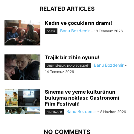
RELATED ARTICLES
Kadın ve çocukların dramı!
Banu Bozdemir
-
18 Temmuz 2026
DOSYA
Trajik bir zihin oyunu!
Banu Bozdemir
-
DIREN SINEMA: BANU BOZDEMIR
14 Temmuz 2026
Sinema ve yeme kültürünün
buluşma noktası: Gastronomi
Film Festivali!
Banu Bozdemir
-
8 Haziran 2026
CINEHABER
NO COMMENTS