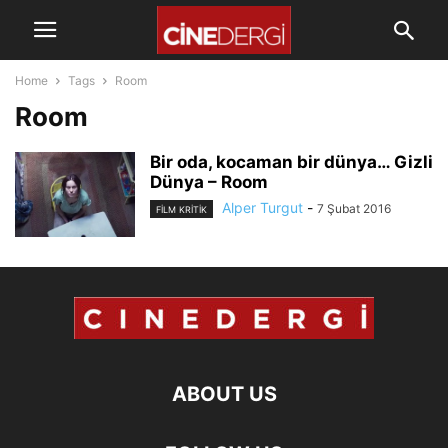
Home
Tags
Room
Room
Bir oda, kocaman bir dünya… Gizli
Dünya – Room
Alper Turgut
-
7 Şubat 2016
FILM KRITIK
ABOUT US