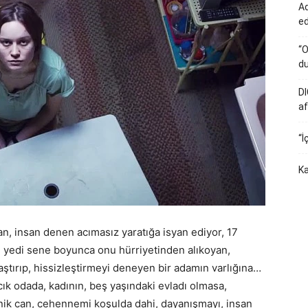
Ad
e
“O
du
DI
af
“İ
Ka
an, insan denen acımasız yaratığa isyan ediyor, 17
p, yedi sene boyunca onu hürriyetinden alıkoyan,
ştırıp, hissizleştirmeyi deneyen bir adamın varlığına…
k odada, kadının, beş yaşındaki evladı olmasa,
 minik can, cehennemi koşulda dahi, dayanışmayı, insan