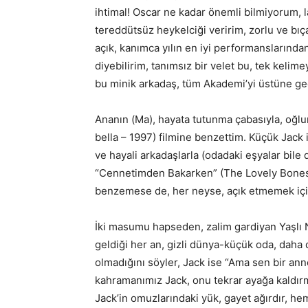
ihtimal! Oscar ne kadar önemli bilmiyorum, l
tereddütsüz heykelciği veririm, zorlu ve bıç
açık, kanımca yılın en iyi performanslarınd
diyebilirim, tanımsız bir velet bu, tek kelim
bu minik arkadaş, tüm Akademi’yi üstüne geç
Ananın (Ma), hayata tutunma çabasıyla, oğlu
bella – 1997) filmine benzettim. Küçük Jack i
ve hayali arkadaşlarla (odadaki eşyalar bile d
“Cennetimden Bakarken” (The Lovely Bones 
benzemese de, her neyse, açık etmemek için
İki masumu hapseden, zalim gardiyan Yaşlı N
geldiği her an, gizli dünya-küçük oda, daha d
olmadığını söyler, Jack ise “Ama sen bir ann
kahramanımız Jack, onu tekrar ayağa kaldır
Jack’in omuzlarındaki yük, gayet ağırdır, 