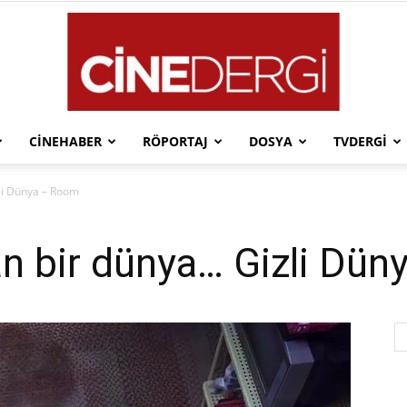
CINEHABER
RÖPORTAJ
DOSYA
TVDERGI
Cinedergi
li Dünya – Room
n bir dünya… Gizli Dü