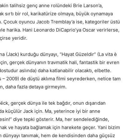
akin talihsiz genç anne rolündeki Brie Larson’a,
ak sırtı bir rol, karikatürize olmaya, büyük oynamaya
an. Çocuk oyuncu Jacob Tremblay’a ise, kategoriler üstü
eyle harika. Hani Leonardo DiCaprio’ya Oscar verirlerse,
irse yeridir.
na (Jack) kurduğu dünyayı, “Hayat Güzeldir” (La vita è
çin, gerçek dünyanın travmatik hali, fantastik bir evren
ostudur aslında) daha katlanabilir olacaktı, elbette.
– 2009) de düştü aklıma filmi seyrederken, netice tam
, daha fazla detaya girmeyim.
ick, gerçek dünya ile tek bağdır, onun dışarıdan
a küçülür Jack için. Ma, yeterince iyi bir anne
esin!” diye tepki gösterir. Ma, her sendelediğinde,
mak ve hayata bağlamak için harekete geçer. Yani bizim
hem dünyayı tanımak, hem de kendisinden daha güçsüz