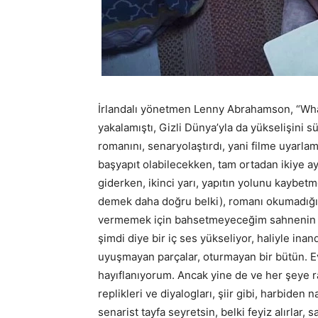
İrlandalı yönetmen Lenny Abrahamson, “What 
yakalamıştı, Gizli Dünya’yla da yükselişin
romanını, senaryolaştırdı, yani filme uyarlamı
başyapıt olabilecekken, tam ortadan ikiye ay
giderken, ikinci yarı, yapıtın yolunu kaybet
demek daha doğru belki), romanı okumadığım
vermemek için bahsetmeyeceğim sahnenin ar
şimdi diye bir iç ses yükseliyor, haliyle inand
uyuşmayan parçalar, oturmayan bir bütün. E
hayıflanıyorum. Ancak yine de ve her şeye ra
replikleri ve diyalogları, şiir gibi, harbiden 
senarist tayfa seyretsin, belki feyiz alırlar,