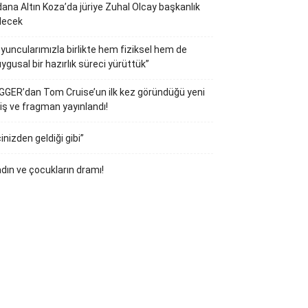
ana Altın Koza’da jüriye Zuhal Olcay başkanlık
decek
yuncularımızla birlikte hem fiziksel hem de
ygusal bir hazırlık süreci yürüttük”
GGER’dan Tom Cruise’un ilk kez göründüğü yeni
iş ve fragman yayınlandı!
çinizden geldiği gibi”
dın ve çocukların dramı!