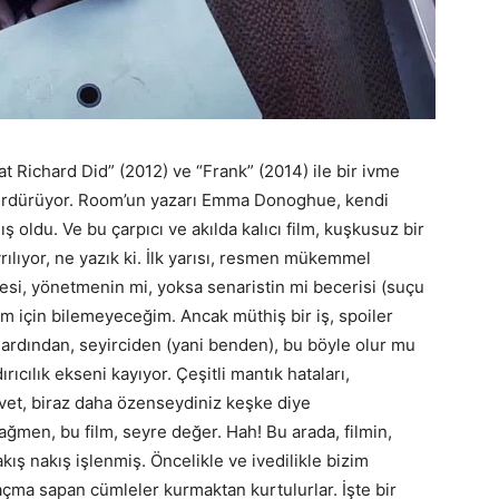
Richard Did” (2012) ve “Frank” (2014) ile bir ivme
i sürdürüyor. Room’un yazarı Emma Donoghue, kendi
ş oldu. Ve bu çarpıcı ve akılda kalıcı film, kuşkusuz bir
rılıyor, ne yazık ki. İlk yarısı, resmen mükemmel
mesi, yönetmenin mi, yoksa senaristin mi becerisi (suçu
 için bilemeyeceğim. Ancak müthiş bir iş, spoiler
dından, seyirciden (yani benden), bu böyle olur mu
ırıcılık ekseni kayıyor. Çeşitli mantık hataları,
vet, biraz daha özenseydiniz keşke diye
ğmen, bu film, seyre değer. Hah! Bu arada, filmin,
nakış nakış işlenmiş. Öncelikle ve ivedilikle bizim
 saçma sapan cümleler kurmaktan kurtulurlar. İşte bir