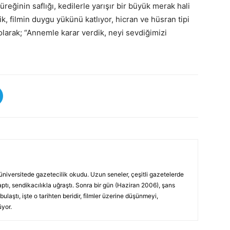
eğinin saflığı, kedilerle yarışır bir büyük merak hali
k, filmin duygu yükünü katlıyor, hicran ve hüsran tipi
 olarak; “Annemle karar verdik, neyi sevdiğimizi
üniversitede gazetecilik okudu. Uzun seneler, çeşitli gazetelerde
yaptı, sendikacılıkla uğraştı. Sonra bir gün (Haziran 2006), şans
laştı, işte o tarihten beridir, filmler üzerine düşünmeyi,
yor.