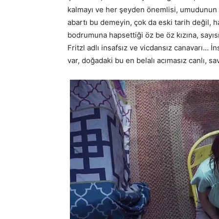
kalmayı ve her şeyden önemlisi, umudunun 
abartı bu demeyin, çok da eski tarih değil, h
bodrumuna hapsettiği öz be öz kızına, sayı
Fritzl adlı insafsız ve vicdansız canavarı… İns
var, doğadaki bu en belalı acımasız canlı, s