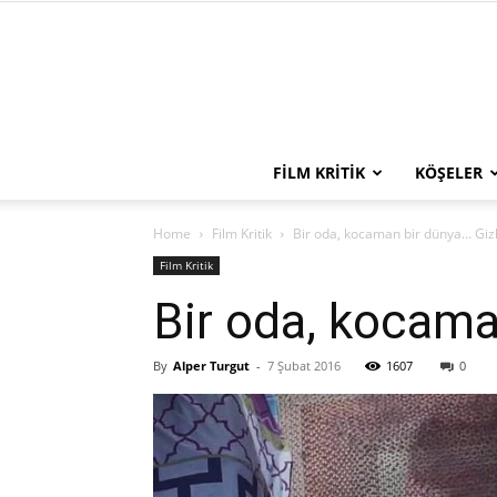
FILM KRITIK
KÖŞELER
Home
Film Kritik
Bir oda, kocaman bir dünya… Giz
Film Kritik
Bir oda, kocama
By
Alper Turgut
-
7 Şubat 2016
1607
0