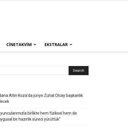
CINETAKVIM
EKSTRALAR
ana Altın Koza’da jüriye Zuhal Olcay başkanlık
decek
yuncularımızla birlikte hem fiziksel hem de
ygusal bir hazırlık süreci yürüttük”