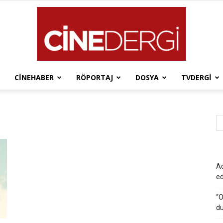
CINEHABER
RÖPORTAJ
DOSYA
TVDERGI
Cinedergi
Ad
e
“O
du