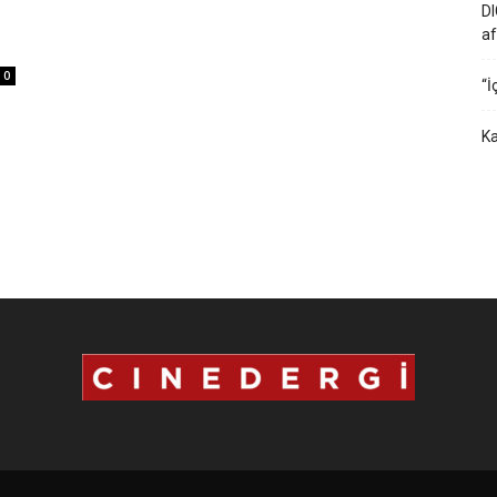
DI
af
…
0
“İ
Ka