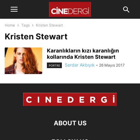
Home
Tags
Kristen Stewart
Kristen Stewart
Karanlıkların kızı karanlığın
kollarında Kristen Stewart
Serdar Akbıyık
-
26 Mayıs 2017
PORTRE
ABOUT US