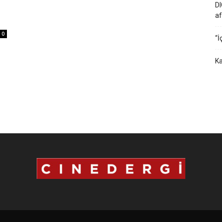
DI
af
0
“İ
Ka