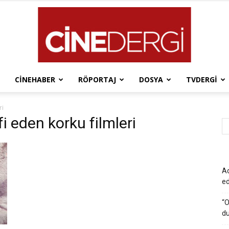
CINEHABER
RÖPORTAJ
DOSYA
TVDERGI
Cinedergi
ri
i eden korku filmleri
Ad
e
“O
du