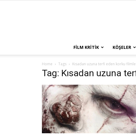
FILM KRITIK
KÖŞELER
Home
Tags
Kısadan uzuna terfi eden korku filmle
Tag: Kısadan uzuna terf