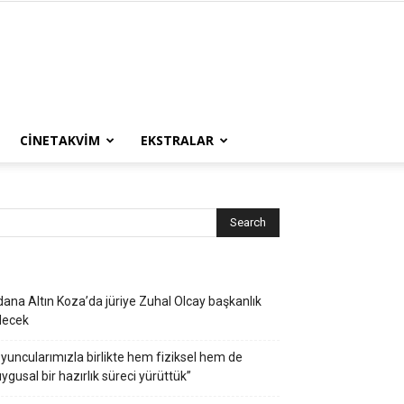
CINETAKVIM
EKSTRALAR
ana Altın Koza’da jüriye Zuhal Olcay başkanlık
decek
yuncularımızla birlikte hem fiziksel hem de
ygusal bir hazırlık süreci yürüttük”