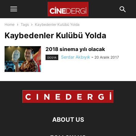
Home
Tags
Kaybedenler Kulübü Yolda
Kaybedenler Kulübü Yolda
2018 sinema yılı olacak
Serdar Akbıyık
-
20 Aralık 2017
DOSYA
ABOUT US