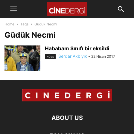
Home
Tags
Güdük Necmi
Güdük Necmi
Hababam Sınıfı bir eksildi
Serdar Akbıyık
-
22 Nisan 2017
KÖŞE
ABOUT US