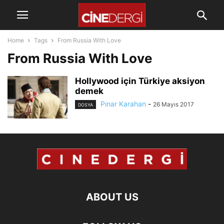
Home
Tags
From Russia With Love
From Russia With Love
Hollywood için Türkiye aksiyon
demek
Pınar Karahan
-
26 Mayıs 2017
DOSYA
ABOUT US