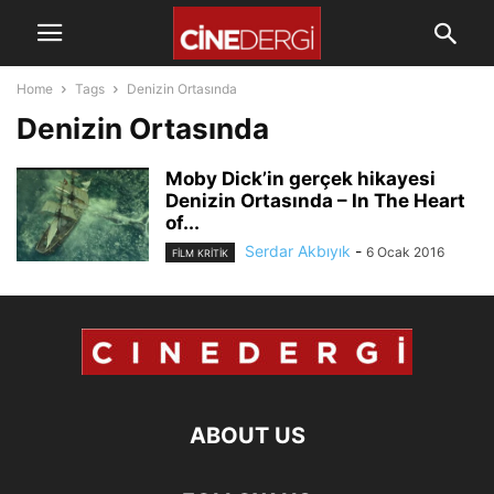
Home
Tags
Denizin Ortasında
Denizin Ortasında
Moby Dick’in gerçek hikayesi
Denizin Ortasında – In The Heart
of...
Serdar Akbıyık
-
6 Ocak 2016
FILM KRITIK
ABOUT US